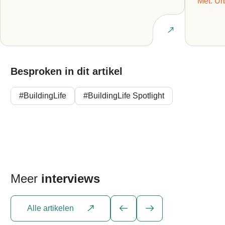
Met: Ur
Lees interview
Besproken in dit artikel
#BuildingLife
#BuildingLife Spotlight
Meer
interviews
Alle artikelen