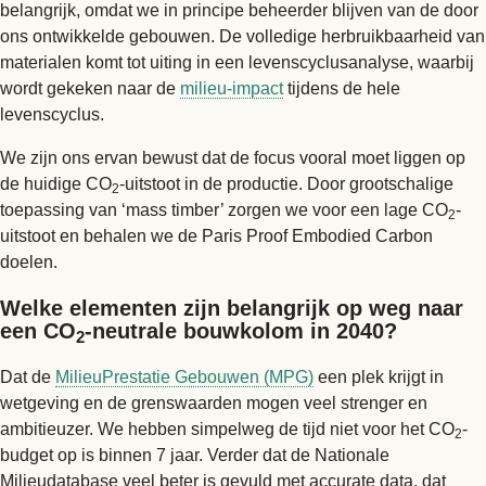
belangrijk, omdat we in principe beheerder blijven van de door
ons ontwikkelde gebouwen. De volledige herbruikbaarheid van
materialen komt tot uiting in een levenscyclusanalyse, waarbij
wordt gekeken naar de
milieu-impact
tijdens de hele
levenscyclus.
We zijn ons ervan bewust dat de focus vooral moet liggen op
de huidige CO
-uitstoot in de productie. Door grootschalige
2
toepassing van ‘mass timber’ zorgen we voor een lage CO
-
2
uitstoot en behalen we de Paris Proof Embodied Carbon
doelen.
Welke elementen zijn belangrijk op weg naar
een CO
-neutrale bouwkolom in 2040?
2
Dat de
MilieuPrestatie Gebouwen (MPG)
een plek krijgt in
wetgeving en de grenswaarden mogen veel strenger en
ambitieuzer. We hebben simpelweg de tijd niet voor het CO
-
2
budget op is binnen 7 jaar. Verder dat de Nationale
Milieudatabase veel beter is gevuld met accurate data, dat