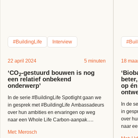
#BuildingLife
Interview
#Buil
22 april 2024
5 minuten
18 maar
‘CO
-gestuurd bouwen is nog
‘Biob
2
een relatief onbekend
beter
onderwerp’
op én
ontwe
In de serie #BuildingLife Spotlight gaan we
In de s
in gesprek met #BuildingLife Ambassadeurs
in gesp
over hun ambities en ervaringen op weg
over hu
naar een Whole Life Carbon-aanpak….
naar e
Met: Merosch