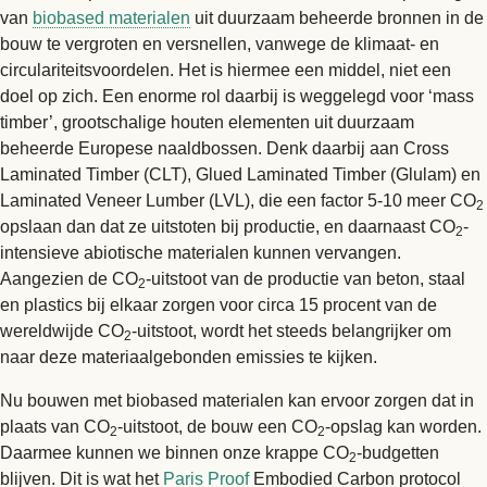
van
biobased materialen
uit duurzaam beheerde bronnen in de
bouw te vergroten en versnellen, vanwege de klimaat- en
circulariteitsvoordelen. Het is hiermee een middel, niet een
doel op zich. Een enorme rol daarbij is weggelegd voor ‘mass
timber’, grootschalige houten elementen uit duurzaam
beheerde Europese naaldbossen. Denk daarbij aan Cross
Laminated Timber (CLT), Glued Laminated Timber (Glulam) en
Laminated Veneer Lumber (LVL), die een factor 5-10 meer CO
2
opslaan dan dat ze uitstoten bij productie, en daarnaast CO
-
2
intensieve abiotische materialen kunnen vervangen.
Aangezien de CO
-uitstoot van de productie van beton, staal
2
en plastics bij elkaar zorgen voor circa 15 procent van de
wereldwijde CO
-uitstoot, wordt het steeds belangrijker om
2
naar deze materiaalgebonden emissies te kijken.
Nu bouwen met biobased materialen kan ervoor zorgen dat in
plaats van CO
-uitstoot, de bouw een CO
-opslag kan worden.
2
2
Daarmee kunnen we binnen onze krappe CO
-budgetten
2
blijven. Dit is wat het
Paris Proof
Embodied Carbon protocol