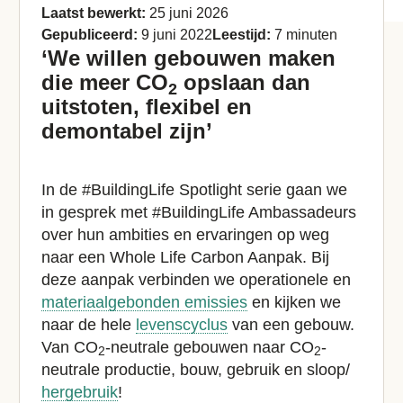
Laatst bewerkt:
25 juni 2026
Gepubliceerd:
9 juni 2022
Leestijd:
7 minuten
‘We willen gebouwen maken
die meer CO
opslaan dan
2
uitstoten, flexibel en
demontabel zijn’
In de #BuildingLife Spotlight serie gaan we
in gesprek met #BuildingLife Ambassadeurs
over hun ambities en ervaringen op weg
naar een Whole Life Carbon Aanpak. Bij
deze aanpak verbinden we operationele en
materiaalgebonden emissies
en kijken we
naar de hele
levenscyclus
van een gebouw.
Van CO
-neutrale gebouwen naar CO
-
2
2
neutrale productie, bouw, gebruik en sloop/
hergebruik
!