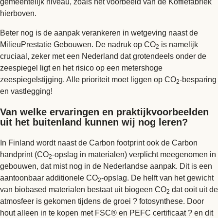
gemeentelijk niveau, zoals het voorbeeld van de Koffiefabriek
hierboven.
Beter nog is de aanpak verankeren in wetgeving naast de
MilieuPrestatie Gebouwen. De nadruk op CO
is namelijk
2
cruciaal, zeker met een Nederland dat grotendeels onder de
zeespiegel ligt en het risico op een metershoge
zeespiegelstijging. Alle prioriteit moet liggen op CO
-besparing
2
en vastlegging!
Van welke ervaringen en praktijkvoorbeelden
uit het buitenland kunnen wij nog leren?
In Finland wordt naast de Carbon footprint ook de Carbon
handprint (CO
-opslag in materialen) verplicht meegenomen in
2
gebouwen, dat mist nog in de Nederlandse aanpak. Dit is een
aantoonbaar additionele CO
-opslag. De helft van het gewicht
2
van biobased materialen bestaat uit biogeen CO
dat ooit uit de
2
atmosfeer is gekomen tijdens de groei ? fotosynthese. Door
hout alleen in te kopen met FSC® en PEFC certificaat ? en dit