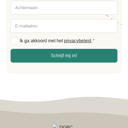
Achternaam
E-
mailadres
Algemene
Ik ga akkoord met het
privacybeleid
.
*
voorwaarden
*
Schrijf mij in!