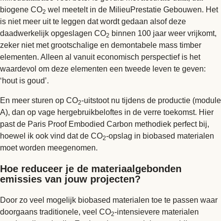
biogene CO
wel meetelt in de MilieuPrestatie Gebouwen. Het
2
is niet meer uit te leggen dat wordt gedaan alsof deze
daadwerkelijk opgeslagen CO
binnen 100 jaar weer vrijkomt,
2
zeker niet met grootschalige en demontabele mass timber
elementen. Alleen al vanuit economisch perspectief is het
waardevol om deze elementen een tweede leven te geven:
‘hout is goud’.
En meer sturen op CO
-uitstoot nu tijdens de productie (module
2
A), dan op vage hergebruikbeloftes in de verre toekomst. Hier
past de Paris Proof Embodied Carbon methodiek perfect bij,
hoewel ik ook vind dat de CO
-opslag in biobased materialen
2
moet worden meegenomen.
Hoe reduceer je de materiaalgebonden
emissies van jouw projecten?
Door zo veel mogelijk biobased materialen toe te passen waar
doorgaans traditionele, veel CO
-intensievere materialen
2