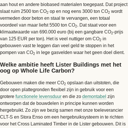
aan hout en andere biobased materialen toegepast. Dat project
slaat ruim 2500 ton CO
op en nog eens 3000 ton CO
wordt
2
2
vermeden door beton en staal te vervangen, een totaal
voordeel van maar liefst 5500 ton CO
. Dat staat voor een
2
klimaatwaarde van 690.000 euro (bij een gangbare CO
-prijs
2
van 125 EUR per ton). Het is veel nuttiger om CO
in
2
gebouwen vast te leggen dan veel geld te stoppen in het
pompen van CO
in lege gasvelden waar het geen doel dient.
2
Welke ambitie heeft Lister Buildings met het
oog op Whole Life Carbon?
Gebouwen maken die meer CO
opslaan dan uitstoten, die
2
door open plattegronden flexibel zijn in gebruik voor een
grotere
functionele levensduur
en die zo
demontabel
zijn
ontworpen dat de bouwdelen in principe kunnen worden
hergebruikt. Zo zijn we bezig samen met onze toeleverancier
CLT-S en Stora Enso om een hergebruiksysteem in te richten
voor het Cross Laminated Timber in de Lister gebouwen. Dit is