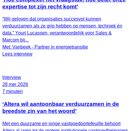
expertise tot zijn recht komt’
“Wij geloven dat organisaties succesvol kunnen
verduurzamen als ze grip hebben op mensen, techniek én
data.” Youri Lucassen, verantwoordelijk voor Sales &
Marcom bij...
Met: Vanbeek - Partner in energietransitie
Lees interview
Interview
28 mei 2026
7 minuten
‘Altera wil aantoonbaar verduurzamen in de
breedste zin van het woord’
Met een duurzame en jonge vastgoedportefeuille behoort
Altera al jaren tot de grotere institutionele vastgoedbeleggers