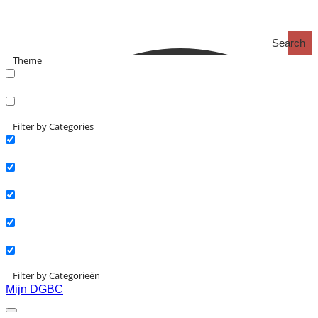
Search
Theme
search_catch
search_catch2
Filter by Categories
Actueel
Interviews
Kennisartikelen
Longreads
Partnernieuws
Filter by Categorieën
Mijn DGBC