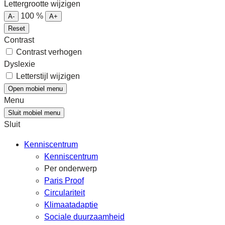
Lettergrootte wijzigen
100
%
A-
A+
Reset
Contrast
Contrast verhogen
Dyslexie
Letterstijl wijzigen
Open mobiel menu
Menu
Sluit mobiel menu
Sluit
Kenniscentrum
Kenniscentrum
Per onderwerp
Paris Proof
Circulariteit
Klimaatadaptie
Sociale duurzaamheid