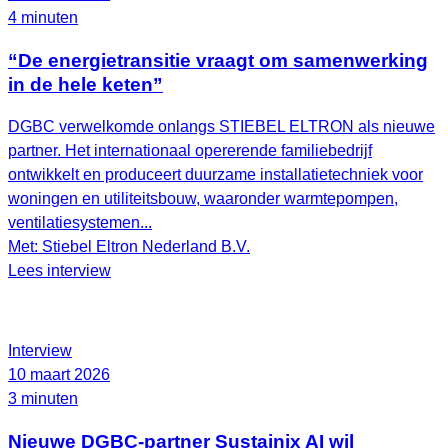
4 minuten
“De energietransitie vraagt om samenwerking
in de hele keten”
DGBC verwelkomde onlangs STIEBEL ELTRON als nieuwe
partner. Het internationaal opererende familiebedrijf
ontwikkelt en produceert duurzame installatietechniek voor
woningen en utiliteitsbouw, waaronder warmtepompen,
ventilatiesystemen...
Met: Stiebel Eltron Nederland B.V.
Lees interview
Interview
10 maart 2026
3 minuten
Nieuwe DGBC-partner Sustainix AI wil