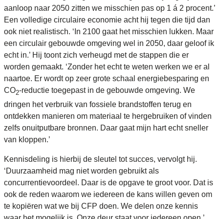
aanloop naar 2050 zitten we misschien pas op 1 á 2 procent.’
Een volledige circulaire economie acht hij tegen die tijd dan
ook niet realistisch. ‘In 2100 gaat het misschien lukken. Maar
een circulair gebouwde omgeving wel in 2050, daar geloof ik
echt in.’ Hij toont zich verheugd met de stappen die er
worden gemaakt. ‘Zonder het echt te weten werken we er al
naartoe. Er wordt op zeer grote schaal energiebesparing en
CO
-reductie toegepast in de gebouwde omgeving. We
2
dringen het verbruik van fossiele brandstoffen terug en
ontdekken manieren om materiaal te hergebruiken of vinden
zelfs onuitputbare bronnen. Daar gaat mijn hart echt sneller
van kloppen.’
Kennisdeling is hierbij de sleutel tot succes, vervolgt hij.
‘Duurzaamheid mag niet worden gebruikt als
concurrentievoordeel. Daar is de opgave te groot voor. Dat is
ook de reden waarom we iedereen de kans willen geven om
te kopiëren wat we bij CFP doen. We delen onze kennis
waar het mogelijk is. Onze deur staat voor iedereen open.’