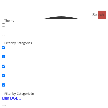
Search
Theme
search_catch
search_catch2
Filter by Categories
Actueel
Interviews
Kennisartikelen
Longreads
Partnernieuws
Filter by Categorieën
Mijn DGBC