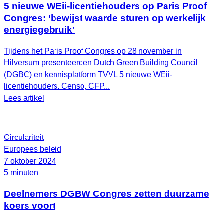
5 nieuwe WEii-licentiehouders op Paris Proof
Congres: ‘bewijst waarde sturen op werkelijk
energiegebruik’
Tijdens het Paris Proof Congres op 28 november in
Hilversum presenteerden Dutch Green Building Council
(DGBC) en kennisplatform TVVL 5 nieuwe WEii-
licentiehouders. Censo, CFP...
Lees artikel
Circulariteit
Europees beleid
7 oktober 2024
5 minuten
Deelnemers DGBW Congres zetten duurzame
koers voort