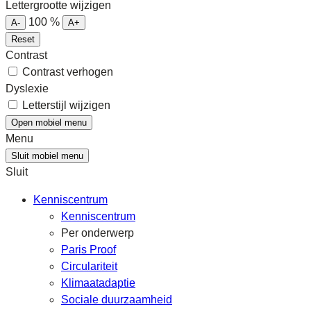
Lettergrootte wijzigen
100
%
A-
A+
Reset
Contrast
Contrast verhogen
Dyslexie
Letterstijl wijzigen
Open mobiel menu
Menu
Sluit mobiel menu
Sluit
Kenniscentrum
Kenniscentrum
Per onderwerp
Paris Proof
Circulariteit
Klimaatadaptie
Sociale duurzaamheid