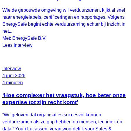
Wie de gebouwde omgeving wil verduurzamen, kijkt al snel
naar energielabels, certificeringen en rapportages. Volgens
EnergySafe begint echte verduurzaming echter bij inzicht in
het...
Met: EnergySafe B.V.
Lees interview
Interview
4 juni 2026
4 minuten
‘Hoe complexer het vraagstuk, hoe beter onze
expertise tot zijn recht komt’
“Wij geloven dat organisaties succesvol kunnen
verduurzamen als ze grip hebben op mensen, techniek én
data.” Youri Lucassen, verantwoordelijk voor Sales &