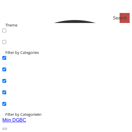
Search
Theme
search_catch
search_catch2
Filter by Categories
Actueel
Interviews
Kennisartikelen
Longreads
Partnernieuws
Filter by Categorieën
Mijn DGBC