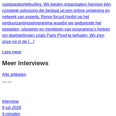
vastgoedportefeuilles. Wij bieden organisaties hiervoor één
complete oplossing die bestaat uit een online omgeving en
netwerk van experts. Renor focust hierbij op het
verduurzamingsprogramma waarbij we gedurende het
opstarten, uitvoeren en monitoren van programma’s helpen
om doelstellingen zoals Paris Proof te behalen. Wij zien
onze rol in de […]
Lees meer
Meer
Interviews
Alle artikelen
Interview
9 juli 2026
4 minuten