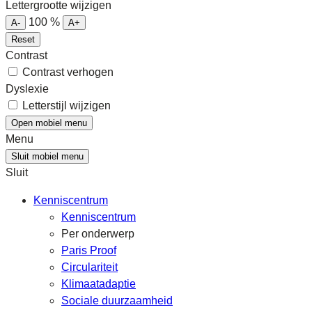
Lettergrootte wijzigen
100
%
A-
A+
Reset
Contrast
Contrast verhogen
Dyslexie
Letterstijl wijzigen
Open mobiel menu
Menu
Sluit mobiel menu
Sluit
Kenniscentrum
Kenniscentrum
Per onderwerp
Paris Proof
Circulariteit
Klimaatadaptie
Sociale duurzaamheid