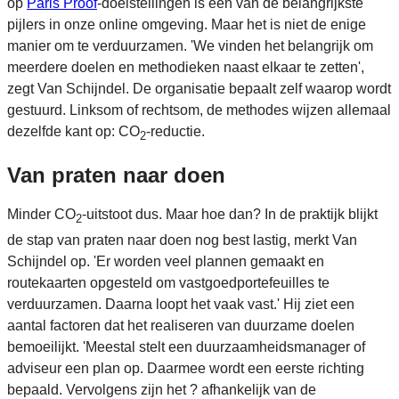
op
Paris Proof
-doelstellingen is een van de belangrijkste
pijlers in onze online omgeving. Maar het is niet de enige
manier om te verduurzamen. 'We vinden het belangrijk om
meerdere doelen en methodieken naast elkaar te zetten',
zegt Van Schijndel. De organisatie bepaalt zelf waarop wordt
gestuurd. Linksom of rechtsom, de methodes wijzen allemaal
dezelfde kant op: CO
-reductie.
2
Van praten naar doen
Minder CO
-uitstoot dus. Maar hoe dan? In de praktijk blijkt
2
de stap van praten naar doen nog best lastig, merkt Van
Schijndel op. 'Er worden veel plannen gemaakt en
routekaarten opgesteld om vastgoedportefeuilles te
verduurzamen. Daarna loopt het vaak vast.' Hij ziet een
aantal factoren dat het realiseren van duurzame doelen
bemoeilijkt. 'Meestal stelt een duurzaamheidsmanager of
adviseur een plan op. Daarmee wordt een eerste richting
bepaald. Vervolgens zijn het ? afhankelijk van de