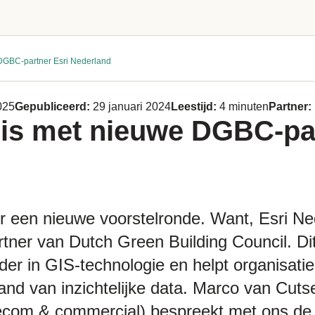
DGBC-partner Esri Nederland
025
Gepubliceerd:
29 januari 2024
Leestijd:
4 minuten
Partner:
is met nieuwe DGBC-par
or een nieuwe voorstelronde. Want, Esri Ne
tner van Dutch Green Building Council. Dit 
ider in GIS-technologie en helpt organisat
nd van inzichtelijke data. Marco van Cuts
elecom & commercial) bespreekt met ons d