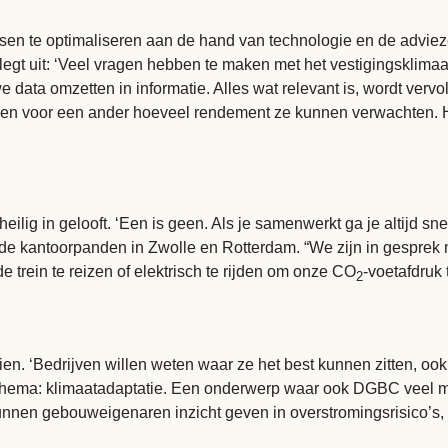
ssen te optimaliseren aan de hand van technologie en de advieze
egt uit: ‘Veel vragen hebben te maken met het vestigingsklimaat
 we data omzetten in informatie. Alles wat relevant is, wordt ver
d en voor een ander hoeveel rendement ze kunnen verwachten. He
eilig in gelooft. ‘Een is geen. Als je samenwerkt ga je altijd s
 de kantoorpanden in Zwolle en Rotterdam. “We zijn in gesprek
rein te reizen of elektrisch te rijden om onze CO
-voetafdruk
2
zien. ‘Bedrijven willen weten waar ze het best kunnen zitten, o
 thema:
klimaatadaptatie
. Een onderwerp waar ook DGBC veel mee
nnen gebouweigenaren inzicht geven in overstromingsrisico’s,