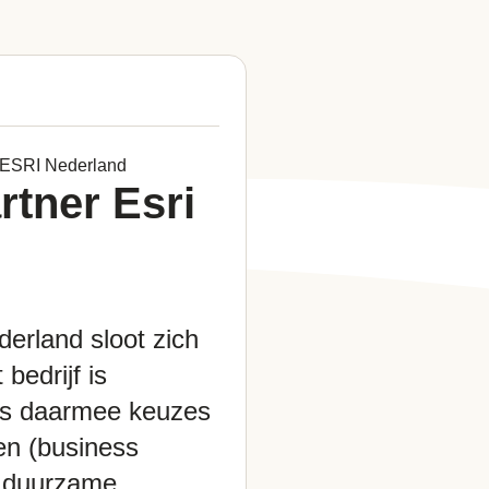
ESRI Nederland
tner Esri
derland sloot zich
bedrijf is
ies daarmee keuzes
en (business
e duurzame