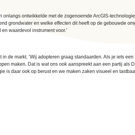
sri onlangs ontwikkelde met de zogenoemde ArcGIS-technologie.
end grondwater en welke effecten dit heeft op de gebouwde omg
al en waardevol instrument voor.’
t in de markt. ‘Wij adopteren graag standaarden. Als je iets ee
en maken. Dat is wat ons ook aanspreekt aan een partij als DG
is daar ook op berust en we maken zaken visueel en tastbaar. D