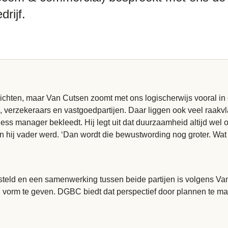
drijf.
inzichten, maar Van Cutsen zoomt met ons logischerwijs vooral i
verzekeraars en vastgoedpartijen. Daar liggen ook veel raakv
business manager bekleedt. Hij legt uit dat duurzaamheid altijd 
en hij vader werd. ‘Dan wordt die bewustwording nog groter. W
steld en een samenwerking tussen beide partijen is volgens Van
g vorm te geven. DGBC biedt dat perspectief door plannen te m