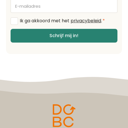
E-
mailadres
Algemene
Ik ga akkoord met het
privacybeleid
.
*
voorwaarden
*
Schrijf mij in!