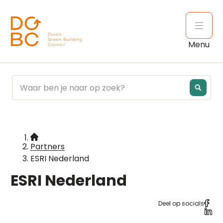
Ga naar inhoud
Open 
Menu
Partners
ESRI Nederland
ESRI Nederland
Deel op socials