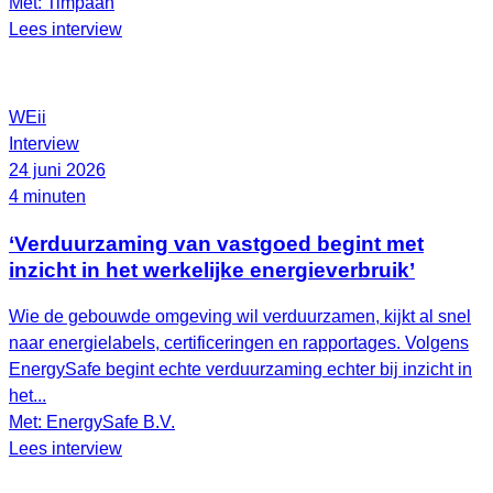
Met: Timpaan
Lees interview
WEii
Interview
24 juni 2026
4 minuten
‘Verduurzaming van vastgoed begint met
inzicht in het werkelijke energieverbruik’
Wie de gebouwde omgeving wil verduurzamen, kijkt al snel
naar energielabels, certificeringen en rapportages. Volgens
EnergySafe begint echte verduurzaming echter bij inzicht in
het...
Met: EnergySafe B.V.
Lees interview