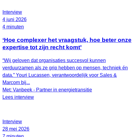
Interview
4 juni 2026
4 minuten
‘Hoe complexer het vraagstuk, hoe beter onze
expertise tot zijn recht komt’
“Wij geloven dat organisaties succesvol kunnen
verduurzamen als ze grip hebben op mensen, techniek én
data.” Youri Lucassen, verantwoordelijk voor Sales &
Marcom bij...
Met: Vanbeek - Partner in energietransitie
Lees interview
Interview
28 mei 2026
7 minuten