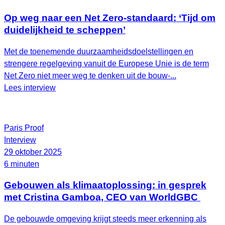
Op weg naar een Net Zero-standaard: ‘Tijd om
duidelijkheid te scheppen’
Met de toenemende duurzaamheidsdoelstellingen en
strengere regelgeving vanuit de Europese Unie is de term
Net Zero niet meer weg te denken uit de bouw-...
Lees interview
Paris Proof
Interview
29 oktober 2025
6 minuten
Gebouwen als klimaatoplossing: in gesprek
met Cristina Gamboa, CEO van WorldGBC
De gebouwde omgeving krijgt steeds meer erkenning als