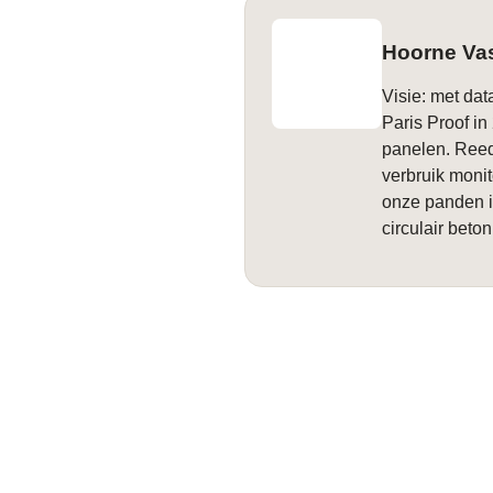
Hoorne Vas
Visie: met da
Paris Proof in
panelen. Reed
verbruik moni
onze panden i
circulair beto