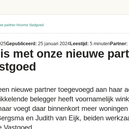
we partner Hoorne Vastgoed
025
Gepubliceerd:
25 januari 2024
Leestijd:
5 minuten
Partner:
is met onze nieuwe par
astgoed
en nieuwe partner toegevoegd aan haar a
kkelende belegger heeft voornamelijk wink
, maar voegt daar binnenkort meer woningen
ergsma en Judith van Eijk, beiden werkza
e Vastgoed.