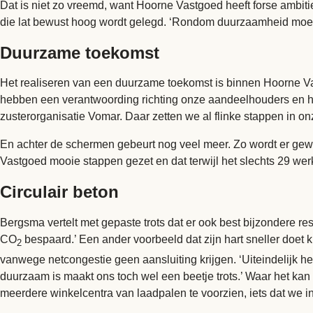
Dat is niet zo vreemd, want Hoorne Vastgoed heeft forse ambiti
die lat bewust hoog wordt gelegd. ‘Rondom duurzaamheid moet je 
Duurzame toekomst
Het realiseren van een duurzame toekomst is binnen Hoorne V
hebben een verantwoording richting onze aandeelhouders en hun
zusterorganisatie Vomar. Daar zetten we al flinke stappen in 
En achter de schermen gebeurt nog veel meer. Zo wordt er gewe
Vastgoed mooie stappen gezet en dat terwijl het slechts 29 werk
Circulair beton
Bergsma vertelt met gepaste trots dat er ook best bijzondere re
CO
bespaard.’ Een ander voorbeeld dat zijn hart sneller doet 
2
vanwege
netcongestie
geen aansluiting krijgen. ‘Uiteindelijk
duurzaam is maakt ons toch wel een beetje trots.’ Waar het kan
meerdere winkelcentra van laadpalen te voorzien, iets dat we