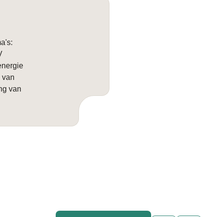
a's:
V
energie
 van
ng van
Lees meer