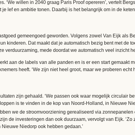
es. ‘We willen in 2040 graag
Paris Proof
opereren’, vertelt Bergs
lef en ambitie tonen. Daarbij is het belangrijk om in de keten 
astgoed gemeengoed geworden. Volgens zowel Van Eijk als Berg
 kinderen. Dat maakt dat je automatisch bezig bent met de toe
onze verduurzaming, mede doordat we automatisch veel inzicht h
rkt aan de labels van alle panden en is er een start gemaakt m
nemers heeft. ‘We zijn niet heel groot, maar we proberen echt he
sultaten zijn gehaald. ‘We passen ook waar mogelijk circulair b
kloppen is te vinden in de kop van Noord-Holland, in Nieuwe Ni
 hebben we de stroomvoorziening gerealiseerd via zonnepanelen 
 zijn de investeringen dan ook duurzaam, vervolgt van Eijk. ‘Z
 in Nieuwe Niedorp ook hebben gedaan.’