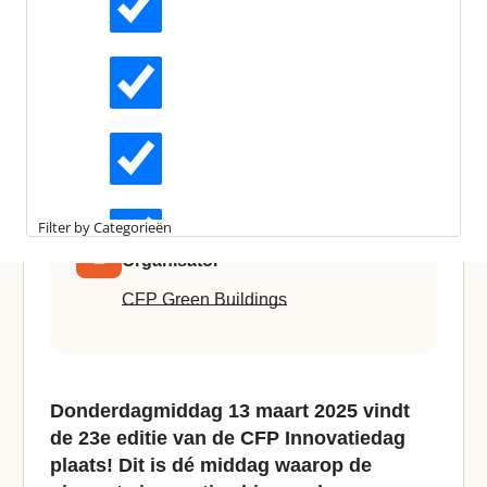
Actueel
Locatie
ProefLokaal Flevoland
Interviews
Datum
Kennisartikelen
do 13 maart 2025 12:30
Filter by Categorieën
Organisator
Longreads
CFP Green Buildings
Partnernieuws
Donderdagmiddag 13 maart 2025 vindt
de 23e editie van de CFP Innovatiedag
plaats! Dit is dé middag waarop de