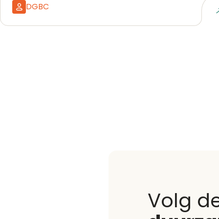
DGBC
Naar event
Volg d