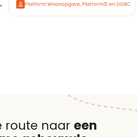
Platform Woonopgave, Platform31 en DGBC
Naar event
e route naar
een