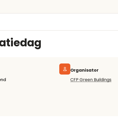
vatiedag
Organisator
end
CFP Green Buildings