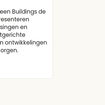
een Buildings de
presenteren
ssingen en
tgerichte
an ontwikkelingen
orgen.