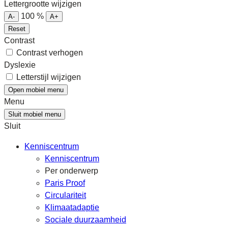
Lettergrootte wijzigen
100
%
A-
A+
Reset
Contrast
Contrast verhogen
Dyslexie
Letterstijl wijzigen
Open mobiel menu
Menu
Sluit mobiel menu
Sluit
Kenniscentrum
Kenniscentrum
Per onderwerp
Paris Proof
Circulariteit
Klimaatadaptie
Sociale duurzaamheid