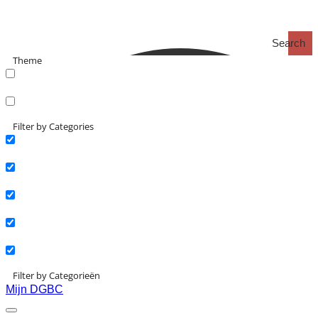
Search
Theme
search_catch
search_catch2
Filter by Categories
Actueel
Interviews
Kennisartikelen
Longreads
Partnernieuws
Filter by Categorieën
Mijn DGBC