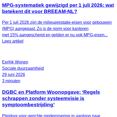
MPG-systematiek gewijzigd per 1 juli 2026: wat
betekent dit voor BREEAM-NL?
Per 1 juli 2026 zijn de milieuprestatie-eisen voor gebouwen
(MPG) aangepast. Zo is de norm voor kantoren
met 15% aangescherpt en gelden er nu ook MPG-eisen...
Lees artikel
Eerlijk Wonen
Sociale duurzaamheid
29 juni 2026
3 minuten
DGBC en Platform Woonopgave: ‘Regels
schrappen zonder systeemvisie is
symptoombestrijding’
Pleidooi voor gerichte modernisering in aanloop naar