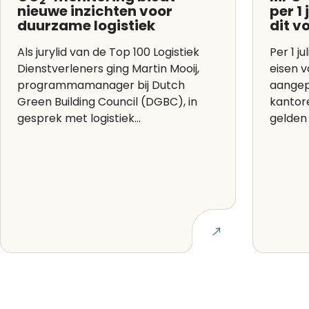
2
nieuwe inzichten voor
per 1
duurzame logistiek
dit v
Als jurylid van de Top 100 Logistiek
Per 1 ju
Dienstverleners ging Martin Mooij,
eisen 
programmamanager bij Dutch
aangep
Green Building Council (DGBC), in
kantor
gesprek met logistiek...
gelden 
Lees artikel