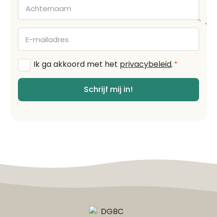
Achternaam
E-
mailadres
Algemene
Ik ga akkoord met het
privacybeleid
.
*
voorwaarden
*
Schrijf mij in!