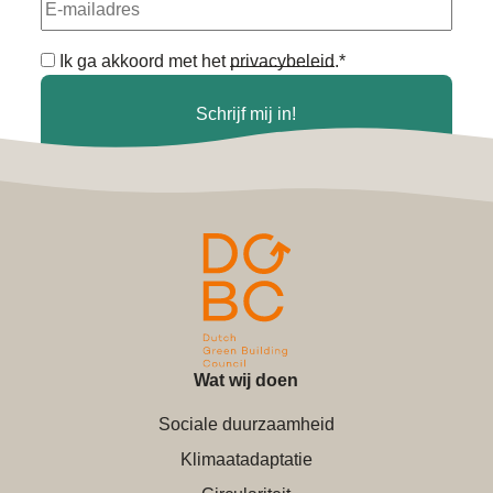
E-
mailadres
Algemene
Ik ga akkoord met het
privacybeleid
.
*
voorwaarden
*
Schrijf mij in!
Wat wij doen
Sociale duurzaamheid
Klimaatadaptatie