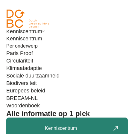
Ga naar inhoud
Kenniscentrum
Kenniscentrum
Per onderwerp
Paris Proof
Circulariteit
Klimaatadaptie
Sociale duurzaamheid
Biodiversiteit
Europees beleid
BREEAM-NL
Woordenboek
Alle informatie op 1 plek
Nieuws
Van woorden naar bouw-daden
Kenniscentrum
Laatst bewerkt:
24 februari 2025