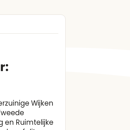
r:
rzuinige Wijken
 Tweede
 en Ruimtelijke