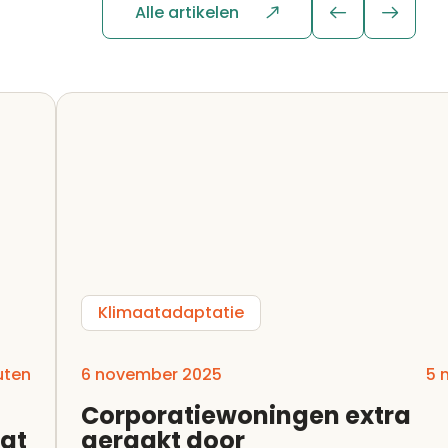
Alle artikelen
Klimaatadaptatie
uten
6 november 2025
5 
Corporatiewoningen extra
dat
geraakt door