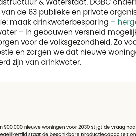
astructuur & Waterstaat. DGBC onders
 van de 63 publieke en private organis
tie: maak drinkwaterbesparing –
herg
ater – in gebouwen versneld mogelijk
orgen voor de volksgezondheid. Zo v
stie en zorgen we dat nieuwe woning
rd zijn van drinkwater.
900.000 nieuwe woningen voor 2030 stijgt de vraag naar d
egelijkertijd staat de beschikbare productiecapaciteit on