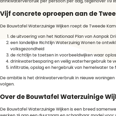
drinkwaterverbruik per persoon per dag, tegenover 119 lit
Vijf concrete oproepen aan de Twe
De Bouwtafel Waterzuinige Wijken roept de Tweede Kam
de uitvoering van het Nationaal Plan van Aanpak Dr
een landelijke Richtlijn Waterzuinig Wonen te ont
volksgezondheid
de richtlijn te toetsen in voorbeeldwijken waar oplo
drinkwaterbesparing en veilig waterhergebruik te 
infiltratie, opslag en hergebruik van hemelwater te f
De ambitie is het drinkwaterverbruik in nieuwe woningen
volgen.
Over de Bouwtafel Waterzuinige Wi
De Bouwtafel Waterzuinige Wijken is een breed samenwer
werken zij aan een duurzaam en schaalbaar model voor w