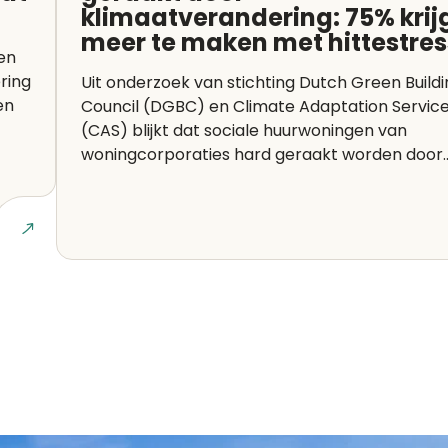
klimaatverandering: 75% krij
meer te maken met hittestres
en
ring
Uit onderzoek van stichting Dutch Green Build
en
Council (DGBC) en Climate Adaptation Servic
(CAS) blijkt dat sociale huurwoningen van
woningcorporaties hard geraakt worden door..
Lees art