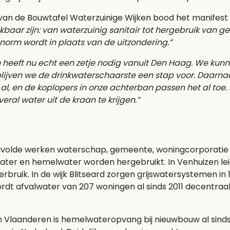
 van de Bouwtafel Waterzuinige Wijken bood het manifes
kbaar zijn: van waterzuinig sanitair tot hergebruik van g
 norm wordt in plaats van de uitzondering.”
heeft nu echt een zetje nodig vanuit Den Haag. We kunne
blijven we de drinkwaterschaarste een stap voor. Daar
al, en de koplopers in onze achterban passen het al toe.
ral water uit de kraan te krijgen.”
Silvolde werken waterschap, gemeente, woningcorporatie 
ater en hemelwater worden hergebruikt. In Venhuizen le
bruik. In de wijk Blitseard zorgen grijswatersystemen in 
ordt afvalwater van 207 woningen al sinds 2011 decentraal
In Vlaanderen is hemelwateropvang bij nieuwbouw al sinds 