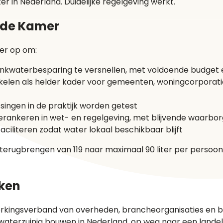
er in Nederland. Duidelijke regelgeving werkt.
ede Kamer
er op om:
inkwaterbesparing te versnellen, met voldoende budget en
wikkelen als helder kader voor gemeenten, woningcorpora
ssingen in de praktijk worden getest
verankeren in wet- en regelgeving, met blijvende waarbo
aciliteren zodat water lokaal beschikbaar blijft
 terugbrengen van 119 naar maximaal 90 liter per persoon
jken
kingsverband van overheden, brancheorganisaties en bed
aterzuinig bouwen in Nederland, op weg naar een landeli