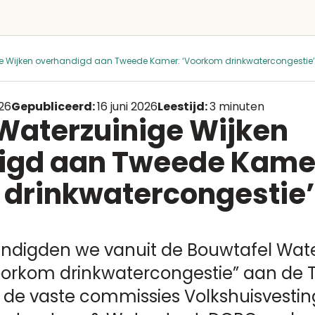
ge Wijken overhandigd aan Tweede Kamer: ‘Voorkom drinkwatercongestie’
026
Gepubliceerd:
16 juni 2026
Leestijd:
3 minuten
Waterzuinige Wijken
igd aan Tweede Kame
 drinkwatercongestie’
digden we vanuit de Bouwtafel Wate
voorkom drinkwatercongestie” aan de
de vaste commissies Volkshuisvesting