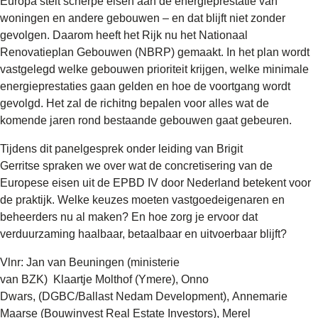
Europa stelt scherpe eisen aan de energieprestatie van
woningen en andere gebouwen – en dat blijft niet zonder
gevolgen. Daarom heeft het Rijk nu het Nationaal
Renovatieplan Gebouwen (NBRP) gemaakt. In het plan wordt
vastgelegd welke gebouwen prioriteit krijgen, welke minimale
energieprestaties gaan gelden en hoe de voortgang wordt
gevolgd. Het zal de richitng bepalen voor alles wat de
komende jaren rond bestaande gebouwen gaat gebeuren.
Tijdens dit panelgesprek onder leiding van Brigit
Gerritse spraken we over wat de concretisering van de
Europese eisen uit de EPBD IV door Nederland betekent voor
de praktijk. Welke keuzes moeten vastgoedeigenaren en
beheerders nu al maken? En hoe zorg je ervoor dat
verduurzaming haalbaar, betaalbaar en uitvoerbaar blijft?
Vlnr: Jan van Beuningen (ministerie
van BZK) Klaartje Molthof (Ymere), Onno
Dwars, (DGBC/Ballast Nedam Development), Annemarie
Maarse (Bouwinvest Real Estate Investors), Merel