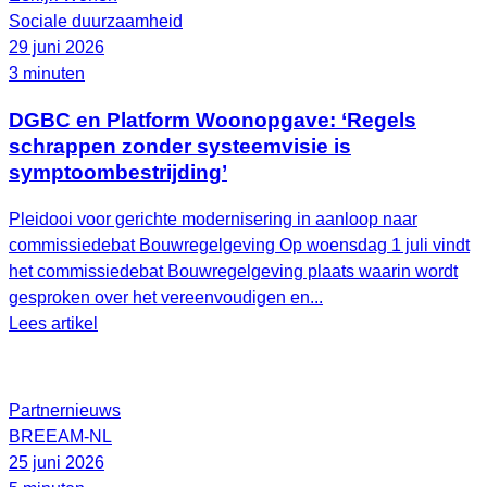
Sociale duurzaamheid
29 juni 2026
3 minuten
DGBC en Platform Woonopgave: ‘Regels
schrappen zonder systeemvisie is
symptoombestrijding’
Pleidooi voor gerichte modernisering in aanloop naar
commissiedebat Bouwregelgeving Op woensdag 1 juli vindt
het commissiedebat Bouwregelgeving plaats waarin wordt
gesproken over het vereenvoudigen en...
Lees artikel
Partnernieuws
BREEAM-NL
25 juni 2026