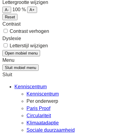
Lettergrootte wijzigen
100
%
A-
A+
Reset
Contrast
Contrast verhogen
Dyslexie
Letterstijl wijzigen
Open mobiel menu
Menu
Sluit mobiel menu
Sluit
Kenniscentrum
Kenniscentrum
Per onderwerp
Paris Proof
Circulariteit
Klimaatadaptie
Sociale duurzaamheid