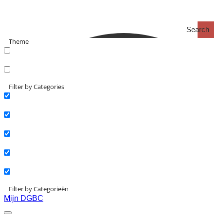
Search
Theme
search_catch
search_catch2
Filter by Categories
Actueel
Interviews
Kennisartikelen
Longreads
Partnernieuws
Filter by Categorieën
Mijn DGBC