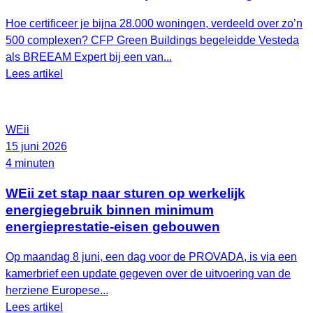
Hoe certificeer je bijna 28.000 woningen, verdeeld over zo’n
500 complexen? CFP Green Buildings begeleidde Vesteda
als BREEAM Expert bij een van...
Lees artikel
WEii
15 juni 2026
4 minuten
WEii zet stap naar sturen op werkelijk
energiegebruik binnen minimum
energieprestatie-eisen gebouwen
Op maandag 8 juni, een dag voor de PROVADA, is via een
kamerbrief een update gegeven over de uitvoering van de
herziene Europese...
Lees artikel