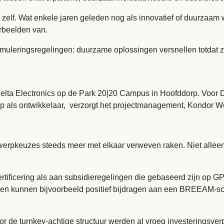
gen zelf. Wat enkele jaren geleden nog als innovatief of duurz
orbeelden van.
timuleringsregelingen: duurzame oplossingen versnellen totdat
elta Electronics op de Park 20|20 Campus in Hoofddorp. Voor D
als ontwikkelaar, verzorgt het projectmanagement, Kondor W
ntwerpkeuzes steeds meer met elkaar verweven raken. Niet all
ficering als aan subsidieregelingen die gebaseerd zijn op GPR-
len kunnen bijvoorbeeld positief bijdragen aan een BREEAM-sco
r de turnkey-achtige structuur werden al vroeg investeringsver