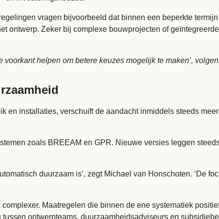
regelingen vragen bijvoorbeeld dat binnen een beperkte termij
t ontwerp. Zeker bij complexe bouwprojecten of geïntegreerde
e voorkant helpen om betere keuzes mogelijk te maken’, volgen
uurzaamheid
n installaties, verschuift de aandacht inmiddels steeds meer ri
ngssystemen zoals BREEAM en GPR. Nieuwe versies leggen steeds
utomatisch duurzaam is’, zegt Michael van Honschoten. ‘De focu
 complexer. Maatregelen die binnen de ene systematiek positi
ng tussen ontwerpteams, duurzaamheidsadviseurs en subsidiebe