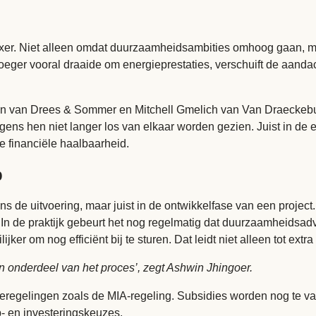
er. Niet alleen omdat duurzaamheidsambities omhoog gaan, maa
er vooral draaide om energieprestaties, verschuift de aandacht
en van Drees & Sommer en Mitchell Gmelich van Van Draeckeb
ens hen niet langer los van elkaar worden gezien. Juist in de
e financiële haalbaarheid.
p
jdens de uitvoering, maar juist in de ontwikkelfase van een proj
. In de praktijk gebeurt het nog regelmatig dat duurzaamheidsad
jker om nog efficiënt bij te sturen. Dat leidt niet alleen tot ext
n onderdeel van het proces’, zegt Ashwin Jhingoer.
eregelingen zoals de MIA-regeling. Subsidies worden nog te vaa
p- en investeringskeuzes.