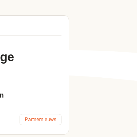
ege
en
Partnernieuws