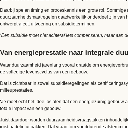
Daarbij spelen timing en proceskennis een grote rol. Sommige 
duurzaamheidsmaatregelen daadwerkelijk onderdeel zijn van he
ontwerptraject, uitvoering en subsidietermijnen.
‘Een subsidie moet niet achteraf iets compenseren, maar aan d
Van energieprestatie naar integrale d
Waar duurzaamheid jarenlang vooral draaide om energieverbruik e
de volledige
levenscyclus
van een gebouw.
Dat is zichtbaar in zowel subsidieregelingen als certificeri
milieuprestaties.
‘Je moet echt het idee loslaten dat een energiezuinig gebouw a
totale impact van een gebouw.’
Juist daardoor worden duurzaamheidsvraagstukken inhoudelijk
juist nadelig uitpakken. Dat vraagt om voortdurende afstemmi