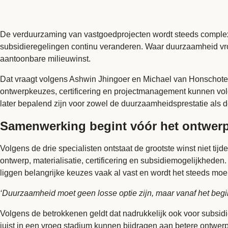
De verduurzaming van vastgoedprojecten wordt steeds complex
subsidieregelingen continu veranderen. Waar duurzaamheid vroeg
aantoonbare milieuwinst.
Dat vraagt volgens Ashwin Jhingoer en Michael van Honschot
ontwerpkeuzes, certificering en projectmanagement kunnen volg
later bepalend zijn voor zowel de duurzaamheidsprestatie als d
Samenwerking begint vóór het ontwer
Volgens de drie specialisten ontstaat de grootste winst niet ti
ontwerp, materialisatie, certificering en subsidiemogelijkheden
liggen belangrijke keuzes vaak al vast en wordt het steeds moeili
‘Duurzaamheid moet geen losse optie zijn, maar vanaf het begi
Volgens de betrokkenen geldt dat nadrukkelijk ook voor subsidi
juist in een vroeg stadium kunnen bijdragen aan betere ontwer