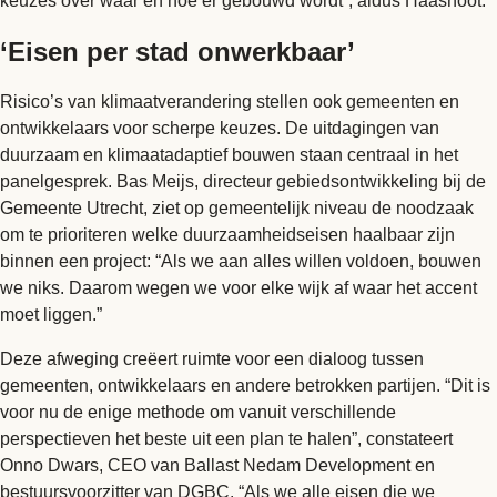
keuzes over waar en hoe er gebouwd wordt”, aldus Haasnoot.
‘Eisen per stad onwerkbaar’
Risico’s van klimaatverandering stellen ook gemeenten en
ontwikkelaars voor scherpe keuzes. De uitdagingen van
duurzaam en klimaatadaptief bouwen staan centraal in het
panelgesprek. Bas Meijs, directeur gebiedsontwikkeling bij de
Gemeente Utrecht, ziet op gemeentelijk niveau de noodzaak
om te prioriteren welke duurzaamheidseisen haalbaar zijn
binnen een project: “Als we aan alles willen voldoen, bouwen
we niks. Daarom wegen we voor elke wijk af waar het accent
moet liggen.”
Deze afweging creëert ruimte voor een dialoog tussen
gemeenten, ontwikkelaars en andere betrokken partijen. “Dit is
voor nu de enige methode om vanuit verschillende
perspectieven het beste uit een plan te halen”, constateert
Onno Dwars, CEO van Ballast Nedam Development en
bestuursvoorzitter van DGBC
. “Als we alle eisen die we