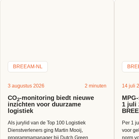
BREEAM-NL
BRE
3 augustus 2026
2 minuten
14 juli
CO
-monitoring biedt nieuwe
MPG-s
2
inzichten voor duurzame
1 jul
logistiek
BREE
Als jurylid van de Top 100 Logistiek
Per 1 ju
Dienstverleners ging Martin Mooij,
voor ge
programmamanager bij Dutch Green
norm vo