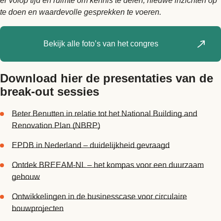
er volop tijd en ruimte om kennis te delen, nieuwe inzichten op
te doen en waardevolle gesprekken te voeren.
Bekijk alle foto’s van het congres
Download hier de presentaties van de
break-out sessies
Beter Benutten in relatie tot het National Building and
Renovation Plan (NBRP)
EPDB in Nederland – duidelijkheid gevraagd
Ontdek BREEAM-NL – het kompas voor een duurzaam
gebouw
Ontwikkelingen in de businesscase voor circulaire
bouwprojecten