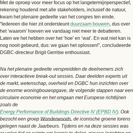
Met de oproep voor meer focus op het langetermijnperspectief,
rekening houdend met alle stakeholders, inclusief de natuur,
kwam het plenaire gedeelte van het congres ten einde.
“Iedereen die hier zit ondersteunt
duurzaam bouwen
, dus over
het ‘waarom’ hoeven we vandaag niet meer te debatteren.
Laten we het hebben over het ‘hoe’ en ‘wat’. En wat niet kan is
nog nooit gebeurd, dus: we gaan het oplossen!”, concludeerde
DGBC-directeur Brigit Gerritse enthousiast.
Na het plenaire gedeelte verspreidden de deelnemers zich
over interactieve break-out sessies. Daar deelden experts uit
de markt, wetenschap, overheid en DGBC hun inzichten over
de enorme woningbouwopgave, de volgende stappen naar een
circulaire economie en het omgaan met Europese richtlijnen
zoals de
Energy Performance of Buildings Directive IV (EPBD IV)
. Ook
bezocht een groep
Wonderwoods
, de iconische groene torens
gelegen naast de Jaarbeurs. Tijdens en na deze sessies was