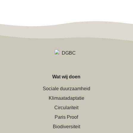
Wat wij doen
Sociale duurzaamheid
Klimaatadaptatie
Circulariteit
Paris Proof
Biodiversiteit