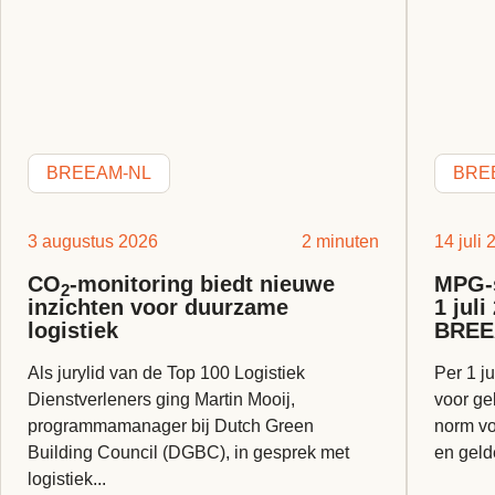
BREEAM-NL
BRE
3 augustus 2026
2 minuten
14 juli
CO
-monitoring biedt nieuwe
MPG-s
2
inzichten voor duurzame
1 jul
logistiek
BREE
Als jurylid van de Top 100 Logistiek
Per 1 ju
Dienstverleners ging Martin Mooij,
voor ge
programmamanager bij Dutch Green
norm vo
Building Council (DGBC), in gesprek met
en geld
logistiek...