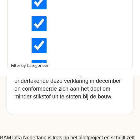
Laatst bewerkt:
23 januari 2025
Gepubliceerd:
28 april 2020
Leestijd:
2 minuten
Actueel
BAM Infra geeft met
elektrische wals invulling aan
Malieveldverklaring
Interviews
BAM Infra Nederland geeft met een
Kennisartikelen
elektrische asfaltwals een nieuwe invulling
Filter by Categorieën
aan de Malieveldverklaring van DGBC. BAM
Longreads
ondertekende deze verklaring in december
en conformeerde zich aan het doel om
minder stikstof uit te stoten bij de bouw.
Partnernieuws
BAM Infra Nederland is trots op het pilotproject en schrijft zelf