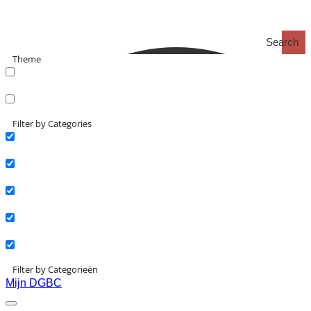
Search
Theme
search_catch
search_catch2
Filter by Categories
Actueel
Interviews
Kennisartikelen
Longreads
Partnernieuws
Filter by Categorieën
Mijn DGBC