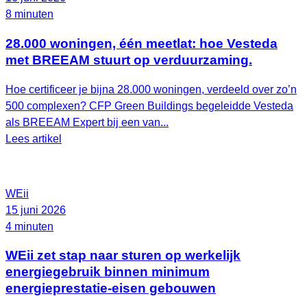
8 minuten
28.000 woningen, één meetlat: hoe Vesteda
met BREEAM stuurt op verduurzaming.
Hoe certificeer je bijna 28.000 woningen, verdeeld over zo’n
500 complexen? CFP Green Buildings begeleidde Vesteda
als BREEAM Expert bij een van...
Lees artikel
WEii
15 juni 2026
4 minuten
WEii zet stap naar sturen op werkelijk
energiegebruik binnen minimum
energieprestatie-eisen gebouwen