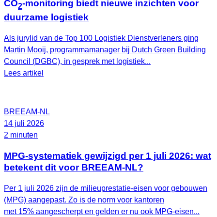
CO
-monitoring biedt nieuwe inzichten voor
2
duurzame logistiek
Als jurylid van de Top 100 Logistiek Dienstverleners ging
Martin Mooij, programmamanager bij Dutch Green Building
Council (DGBC), in gesprek met logistiek...
Lees artikel
BREEAM-NL
14 juli 2026
2 minuten
MPG-systematiek gewijzigd per 1 juli 2026: wat
betekent dit voor BREEAM-NL?
Per 1 juli 2026 zijn de milieuprestatie-eisen voor gebouwen
(MPG) aangepast. Zo is de norm voor kantoren
met 15% aangescherpt en gelden er nu ook MPG-eisen...