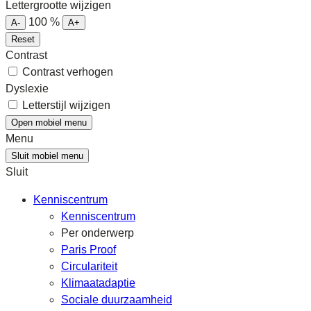
Lettergrootte wijzigen
100
%
A-
A+
Reset
Contrast
Contrast verhogen
Dyslexie
Letterstijl wijzigen
Open mobiel menu
Menu
Sluit mobiel menu
Sluit
Kenniscentrum
Kenniscentrum
Per onderwerp
Paris Proof
Circulariteit
Klimaatadaptie
Sociale duurzaamheid