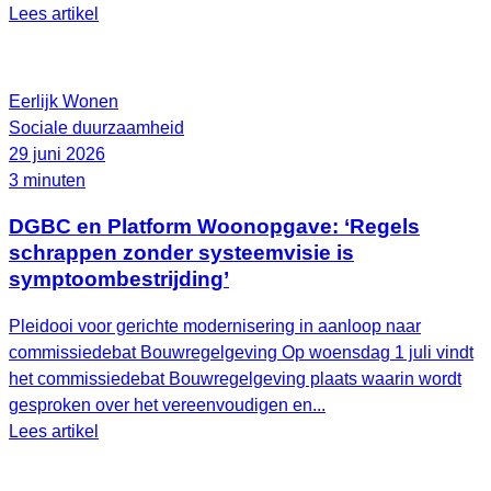
Lees artikel
Eerlijk Wonen
Sociale duurzaamheid
29 juni 2026
3 minuten
DGBC en Platform Woonopgave: ‘Regels
schrappen zonder systeemvisie is
symptoombestrijding’
Pleidooi voor gerichte modernisering in aanloop naar
commissiedebat Bouwregelgeving Op woensdag 1 juli vindt
het commissiedebat Bouwregelgeving plaats waarin wordt
gesproken over het vereenvoudigen en...
Lees artikel