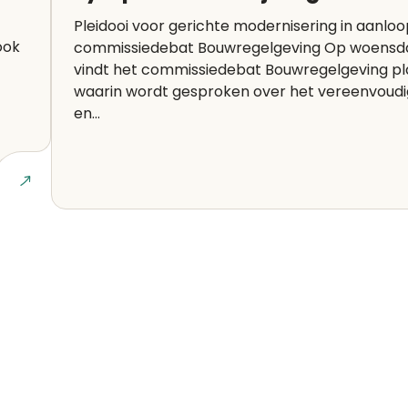
Pleidooi voor gerichte modernisering in aanlo
ook
commissiedebat Bouwregelgeving Op woensdag 1 juli
vindt het commissiedebat Bouwregelgeving pl
waarin wordt gesproken over het vereenvoud
en...
Lees art