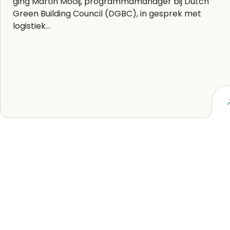
ging Martin Mooij, programmamanager bij Dutch
Green Building Council (DGBC), in gesprek met
logistiek...
Lees artikel