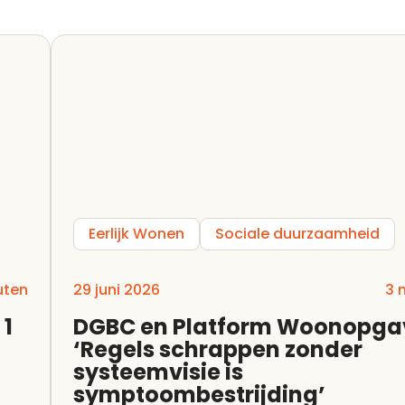
Eerlijk Wonen
Sociale duurzaamheid
uten
29 juni 2026
3 
 1
DGBC en Platform Woonopga
‘Regels schrappen zonder
systeemvisie is
symptoombestrijding’