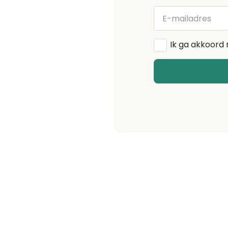
E-
mailadres
Algemene
Ik ga akkoord
voorwaarden
*