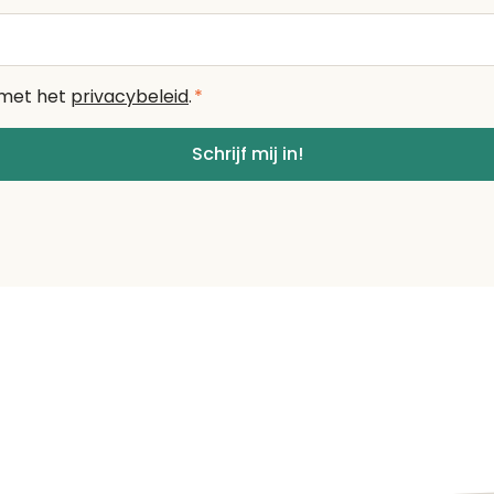
 met het
privacybeleid
.
*
Schrijf mij in!