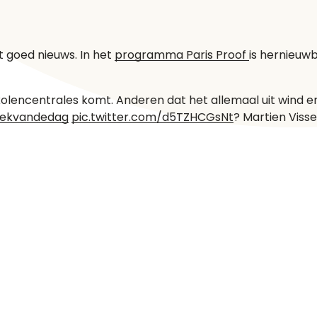
 goed nieuws. In het
programma
Paris Proof
is hernieuw
kolencentrales komt. Anderen dat het allemaal uit wind en
iekvandedag
pic.twitter.com/d5TZHCGsNt
? Martien Viss