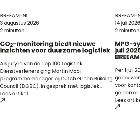
BREEAM-NL
BREEAM-N
3 augustus 2026
14 juli 202
2 minuten
2 minuten
CO
-monitoring biedt nieuwe
MPG-sys
2
inzichten voor duurzame logistiek
juli 202
BREEAM
Als jurylid van de Top 100 Logistiek
Per 1 juli
Dienstverleners ging Martin Mooij,
gebouwen 
programmamanager bij Dutch Green Building
voor kant
Council (DGBC), in gesprek met logistiek...
gelden er 
Lees artikel
Lees artik