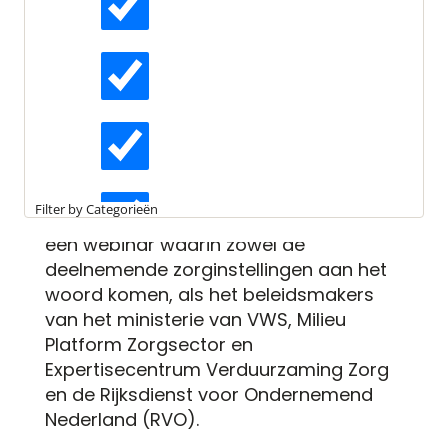
Leestijd:
2 minuten
Resultaten pilotprojecten
Actueel
Zorg bekend: ‘Goede lessen
geleerd’
Interviews
De pilotprojecten om het
stappenplan
voor zorgvastgoed te verduurzamen
Kennisartikelen
worden op 2 maart gepresenteerd.
Filter by Categorieën
DGBC organiseert speciaal daarvoor
een webinar waarin zowel de
Longreads
deelnemende zorginstellingen aan het
woord komen, als het beleidsmakers
van het ministerie van VWS, Milieu
Partnernieuws
Platform Zorgsector en
Expertisecentrum Verduurzaming Zorg
en de Rijksdienst voor Ondernemend
Nederland (RVO).