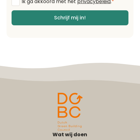
Algemene
Ik ga akkoord met het
privacybeleid
.
*
voorwaarden
*
Schrijf mij in!
Wat wij doen