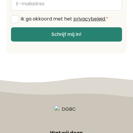
mailadres
Algemene
Ik ga akkoord met het
privacybeleid
.
*
voorwaarden
*
Schrijf mij in!
Wat wij doen