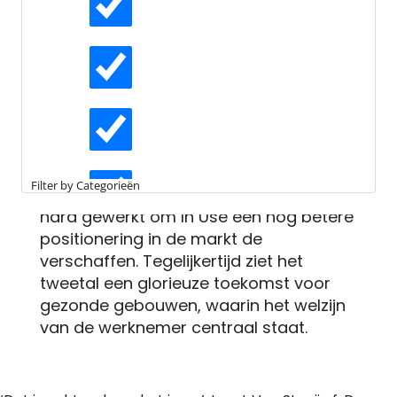
gezonde werkplek
Actueel
Ze zijn beiden onderdeel van de nieuwe
fundering van de
BREEAM-NL
IN-Use
Interviews
Adviesgroep: Tim Habraken (CBRE)
sloot zich twee jaar geleden aan, Claire
van Staaij (ING Corporate Real Estate)
Kennisartikelen
werd in 2018 voorzitter. De afgelopen
Filter by Categorieën
maanden is er door de adviesgroep
hard gewerkt om In Use een nog betere
Longreads
positionering in de markt de
verschaffen. Tegelijkertijd ziet het
tweetal een glorieuze toekomst voor
Partnernieuws
gezonde gebouwen, waarin het welzijn
van de werknemer centraal staat.