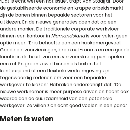
‘Dat is echt wel een hot issue’, trapt Van Staaij af. Door
de gestabiliseerde economie en krappe arbeidsmarkt
zijn de banen binnen bepaalde sectoren voor het
uitkiezen. En de nieuwe generaties doen dat op een
andere manier. De traditionele corporate werkvloer
binnen een kantoor in
Niemandsland
is voor velen geen
optie meer. ‘Er is behoefte aan een huiskamergevoel.
Goede eetvoorzieningen, breakout-rooms en een goede
locatie in de buurt van een vervoersknooppunt spelen
een rol. En groen zowel binnen als buiten het
kantoorpand of een flexibele werkomgeving zijn
tegenwoordig redenen om voor een bepaalde
werkgever te kiezen.’ Habraken onderschrijft dat: ‘De
nieuwe werknemer is meer purpose driven en hecht ook
waarde aan de duurzaamheid van een potentiele
werkgever. Ze willen zich echt goed voelen in een pand.’
Meten is weten