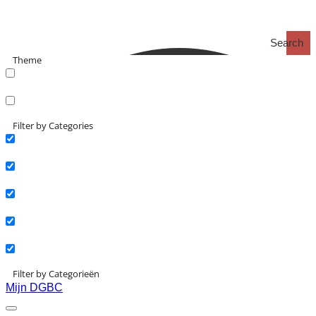
Search
Theme
search_catch
search_catch2
Filter by Categories
Actueel
Interviews
Kennisartikelen
Longreads
Partnernieuws
Filter by Categorieën
Mijn DGBC