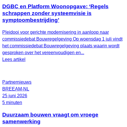
DGBC en Platform Woonopgave: ‘Regels
schrappen zonder systeemvisie is
symptoombestrijding’
Pleidooi voor gerichte modernisering in aanloop naar
commissiedebat Bouwregelgeving Op woensdag 1 juli vindt
het commissiedebat Bouwregelgeving plaats waarin wordt
gesproken over het vereenvoudigen en...
Lees artikel
Partnernieuws
BREEAM-NL
25 juni 2026
5 minuten
Duurzaam bouwen vraagt om vroege
samenwerking