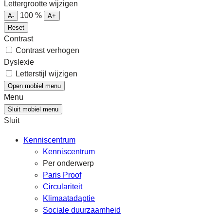
Lettergrootte wijzigen
100
%
A-
A+
Reset
Contrast
Contrast verhogen
Dyslexie
Letterstijl wijzigen
Open mobiel menu
Menu
Sluit mobiel menu
Sluit
Kenniscentrum
Kenniscentrum
Per onderwerp
Paris Proof
Circulariteit
Klimaatadaptie
Sociale duurzaamheid