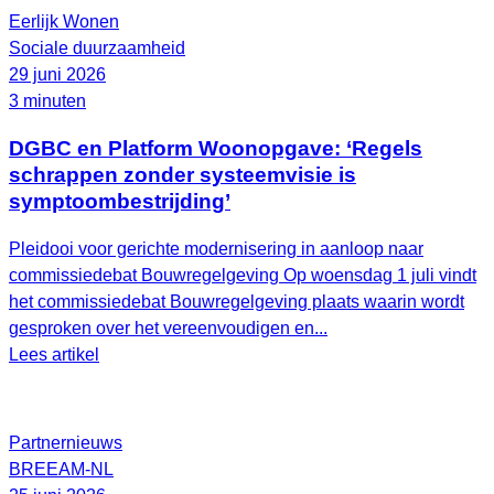
Eerlijk Wonen
Sociale duurzaamheid
29 juni 2026
3 minuten
DGBC en Platform Woonopgave: ‘Regels
schrappen zonder systeemvisie is
symptoombestrijding’
Pleidooi voor gerichte modernisering in aanloop naar
commissiedebat Bouwregelgeving Op woensdag 1 juli vindt
het commissiedebat Bouwregelgeving plaats waarin wordt
gesproken over het vereenvoudigen en...
Lees artikel
Partnernieuws
BREEAM-NL