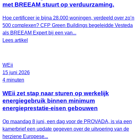
met BREEAM stuurt op verduurzaming.
Hoe certificeer je bijna 28.000 woningen, verdeeld over zo’n
500 complexen? CFP Green Buildings begeleidde Vesteda
als BREEAM Expert bij een van...
Lees artikel
WEii
15 juni 2026
4 minuten
WEii zet stap naar sturen op werkelijk
energiegebruik binnen minimum
energieprestatie-eisen gebouwen
Op maandag 8 juni, een dag voor de PROVADA, is via een
kamerbrief een update gegeven over de uitvoering van de
herziene Europese...