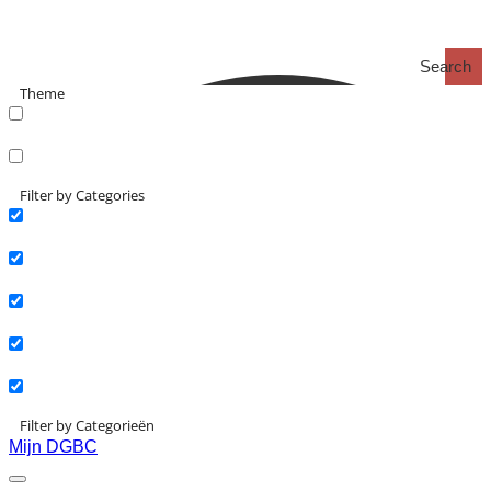
Search
Theme
search_catch
search_catch2
Filter by Categories
Actueel
Interviews
Kennisartikelen
Longreads
Partnernieuws
Filter by Categorieën
Mijn DGBC