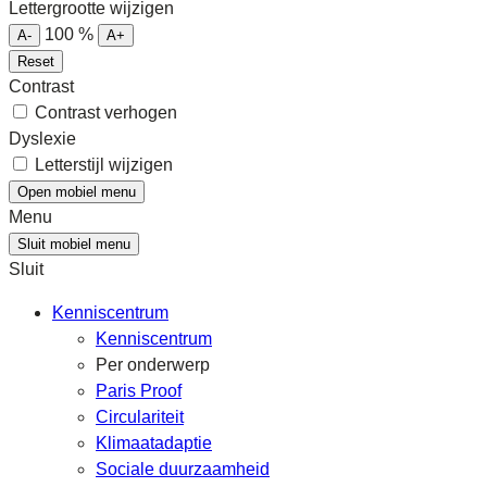
Lettergrootte wijzigen
100
%
A-
A+
Reset
Contrast
Contrast verhogen
Dyslexie
Letterstijl wijzigen
Open mobiel menu
Menu
Sluit mobiel menu
Sluit
Kenniscentrum
Kenniscentrum
Per onderwerp
Paris Proof
Circulariteit
Klimaatadaptie
Sociale duurzaamheid