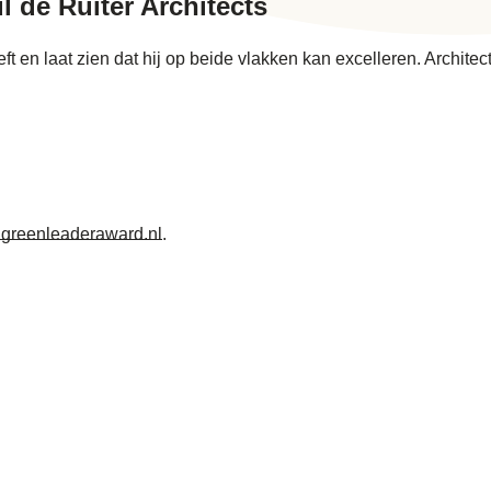
l de Ruiter Architects
ft en laat zien dat hij op beide vlakken kan excelleren. Archi
greenleaderaward.nl
.