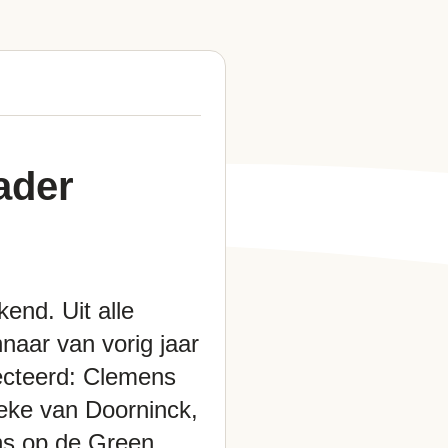
ader
nd. Uit alle
naar van vorig jaar
ecteerd: Clemens
ieke van Doorninck,
ns op de Green