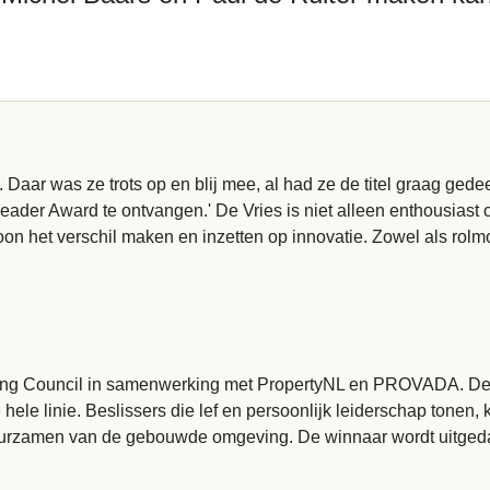
. Daar was ze trots op en blij mee, al had ze de titel graag ge
er Award te ontvangen.' De Vries is niet alleen enthousiast o
oon het verschil maken en inzetten op innovatie. Zowel als rolmo
lding Council in samenwerking met PropertyNL en PROVADA. De 
le linie. Beslissers die lef en persoonlijk leiderschap tonen, 
rzamen van de gebouwde omgeving. De winnaar wordt uitgedaag