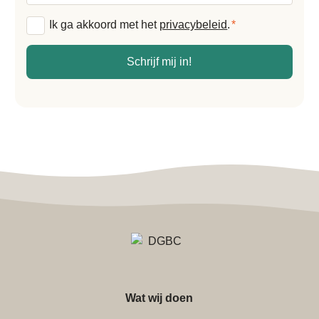
Algemene
Ik ga akkoord met het
privacybeleid
.
*
voorwaarden
*
Schrijf mij in!
Wat wij doen