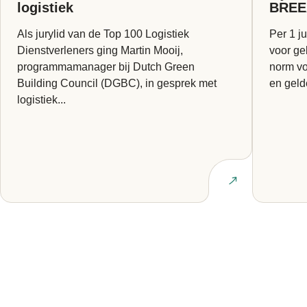
logistiek
BREE
Als jurylid van de Top 100 Logistiek
Per 1 ju
Dienstverleners ging Martin Mooij,
voor ge
programmamanager bij Dutch Green
norm vo
Building Council (DGBC), in gesprek met
en geld
logistiek...
Lees artikel