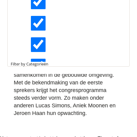
Green Building Week bekend
Op dinsdag 8 september organiseert de
Actueel
Dutch Green Building Council (DGBC)
haar
jaarlijkse congres tijdens de Dutch Green
Interviews
Building Week 2026. In Kunstlinie Almere
komen professionals uit de hele bouw- en
vastgoedketen samen om kennis te delen,
Kennisartikelen
inspiratie op te doen en in gesprek te gaan
Filter by Categorieën
over de maatschappelijke opgaven die
samenkomen in de gebouwde omgeving.
Longreads
Met de bekendmaking van de eerste
sprekers krijgt het congresprogramma
steeds verder vorm. Zo maken onder
Partnernieuws
anderen Lucas Simons, Aniek Moonen en
Jeroen Haan hun opwachting.