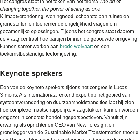
Het congres staat in het teken van het thema
The art of
changing together, the power of acting as one
.
Klimaatverandering, woningnood, schaarste aan ruimte en
grondstoffen en toenemende ongelijkheid vragen om
gezamenlijke oplossingen. Tijdens het congres staat daarom
de vraag centraal hoe partijen binnen de gebouwde omgeving
kunnen samenwerken aan
brede welvaart
en een
toekomstbestendige leefomgeving.
Keynote sprekers
Een van de keynote sprekers tijdens het congres is Lucas
Simons. Als internationaal erkend expert op het gebied van
systeemverandering en duurzaamheidstransities laat hij zien
hoe complexe maatschappelijke vraagstukken kunnen worden
omgezet in concrete handelingsperspectieven. Vanuit zijn
ervaring als oprichter en CEO van NewForesight en
grondlegger van de Sustainable Market Transformation-theorie
deelt hij inzichten over hoe systeemverandering in de praktijk