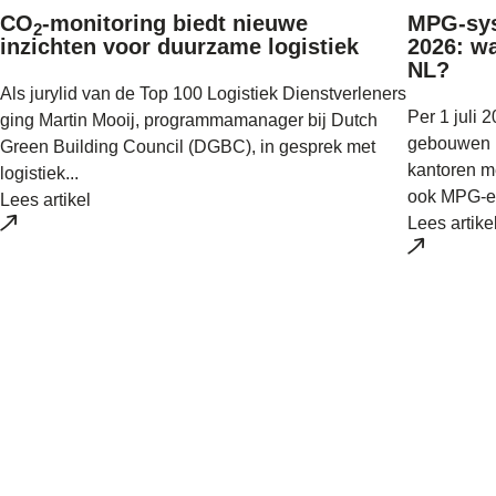
CO
-monitoring biedt nieuwe
MPG-syst
2
inzichten voor duurzame logistiek
2026: w
NL?
Als jurylid van de Top 100 Logistiek Dienstverleners
Per 1 juli 
ging Martin Mooij, programmamanager bij Dutch
gebouwen (
Green Building Council (DGBC), in gesprek met
kantoren m
logistiek...
ook MPG-ei
Lees artikel
Lees artike