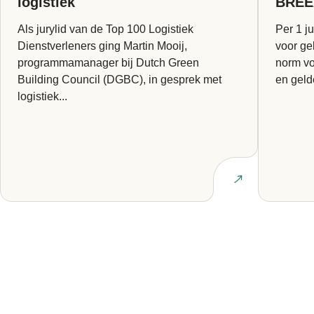
logistiek
BREE
Als jurylid van de Top 100 Logistiek
Per 1 ju
Dienstverleners ging Martin Mooij,
voor ge
programmamanager bij Dutch Green
norm vo
Building Council (DGBC), in gesprek met
en geld
logistiek...
Lees artikel