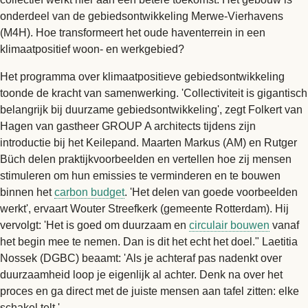
onderdeel van de gebiedsontwikkeling Merwe-Vierhavens
(M4H). Hoe transformeert het oude haventerrein in een
klimaatpositief woon- en werkgebied?
Het programma over klimaatpositieve gebiedsontwikkeling
toonde de kracht van samenwerking. 'Collectiviteit is gigantisch
belangrijk bij duurzame gebiedsontwikkeling', zegt Folkert van
Hagen van gastheer GROUP A architects tijdens zijn
introductie bij het Keilepand. Maarten Markus (AM) en Rutger
Büch delen praktijkvoorbeelden en vertellen hoe zij mensen
stimuleren om hun emissies te verminderen en te bouwen
binnen het
carbon budget
. 'Het delen van goede voorbeelden
werkt', ervaart Wouter Streefkerk (gemeente Rotterdam). Hij
vervolgt: 'Het is goed om duurzaam en
circulair bouwen
vanaf
het begin mee te nemen. Dan is dit het echt het doel." Laetitia
Nossek (DGBC) beaamt: 'Als je achteraf pas nadenkt over
duurzaamheid loop je eigenlijk al achter. Denk na over het
proces en ga direct met de juiste mensen aan tafel zitten: elke
schakel telt.'