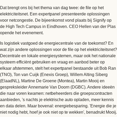
Dat brengt ons bij het thema van dag twee: de file op het
elektriciteitsnet. Een expertpanel presenteerde oplossingen
voor netcongestie. De bijeenkomst vond plaats bij Signify op
de High Tech Campus in Eindhoven. CEO Hellen van der Plas
opende het evenement.
Is logistiek vastgoed de energiecentrale van de toekomst? En
wat zijn andere oplossingen voor de file op het elektriciteitsnet?
Decentrale en lokale energiesystemen, maar ook het nationale
systeem efficiënt gebruiken en vraag en aanbod beter op
elkaar afstemmen, stelt het expertpanel bestaande uit Bob Ran
(TNO), Ton van Cuijk (Enexis Groep), Willem Alting Siberg
(ElaadNL), Martine De Groene (Montea), Martin Mooij en
gespreksleider Annemarie Van Doorn (DGBC). Andere ideeën
die naar voren kwamen: netbeheerders die groepscontracten
aanbieden, 's nachts je elektrische auto opladen, meer kennis
en data delen. Maar bovenal: energiebesparing. 'Energie die je
niet nodig hebt, hoef je ook niet op te wekken', benadrukt Mooij.