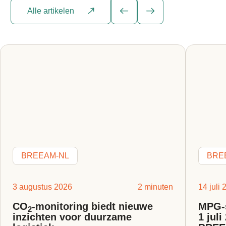
Alle artikelen
BREEAM-NL
BRE
3 augustus 2026
2 minuten
14 juli
CO
-monitoring biedt nieuwe
MPG-s
2
inzichten voor duurzame
1 jul