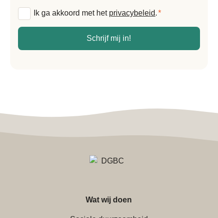
Algemene
Ik ga akkoord met het
privacybeleid
.
*
voorwaarden
*
Schrijf mij in!
Wat wij doen