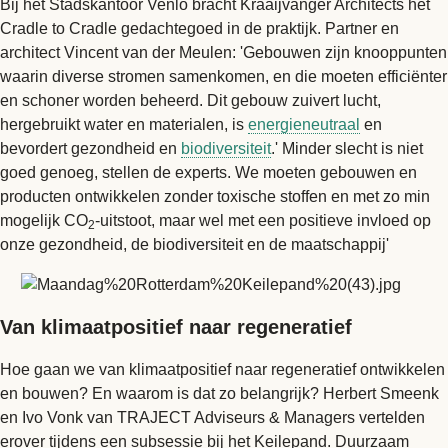
Bij het Stadskantoor Venlo bracht Kraaijvanger Architects het
Cradle to Cradle gedachtegoed in de praktijk. Partner en
architect Vincent van der Meulen: 'Gebouwen zijn knooppunten
waarin diverse stromen samenkomen, en die moeten efficiënter
en schoner worden beheerd. Dit gebouw zuivert lucht,
hergebruikt water en materialen, is
energieneutraal
en
bevordert gezondheid en
biodiversiteit
.' Minder slecht is niet
goed genoeg, stellen de experts. We moeten gebouwen en
producten ontwikkelen zonder toxische stoffen en met zo min
mogelijk CO
-uitstoot, maar wel met een positieve invloed op
2
onze gezondheid, de biodiversiteit en de maatschappij'
Van klimaatpositief naar regeneratief
Hoe gaan we van klimaatpositief naar regeneratief ontwikkelen
en bouwen? En waarom is dat zo belangrijk? Herbert Smeenk
en Ivo Vonk van TRAJECT Adviseurs & Managers vertelden
erover tijdens een subsessie bij het Keilepand. Duurzaam