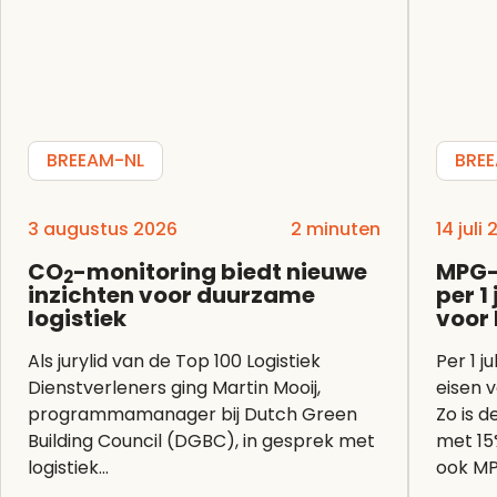
BREEAM-NL
BRE
3 augustus 2026
2 minuten
14 juli
CO
-monitoring biedt nieuwe
MPG-
2
inzichten voor duurzame
per 1
logistiek
voor
Als jurylid van de Top 100 Logistiek
Per 1 j
Dienstverleners ging Martin Mooij,
eisen 
programmamanager bij Dutch Green
Zo is 
Building Council (DGBC), in gesprek met
met 15
logistiek...
ook MP