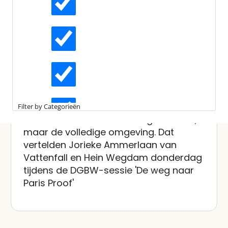
Gepubliceerd:
25 september 2020
Leestijd:
2 minuten
Actueel
DGBW: Zuid-oost
Amsterdam Paris Proof
maken
Interviews
Vattenfall en ING REF willen zich inzetten
Kennisartikelen
om Amsterdam Zuid-oost
Paris Proof
Filter by Categorieën
te maken. Niet een of twee gebouwen,
Longreads
maar de volledige omgeving. Dat
vertelden Jorieke Ammerlaan van
Vattenfall en Hein Wegdam donderdag
Partnernieuws
tijdens de DGBW-sessie 'De weg naar
Paris Proof'