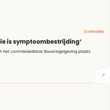
3 minuten
e is symptoombestrijding’
Lees artikel