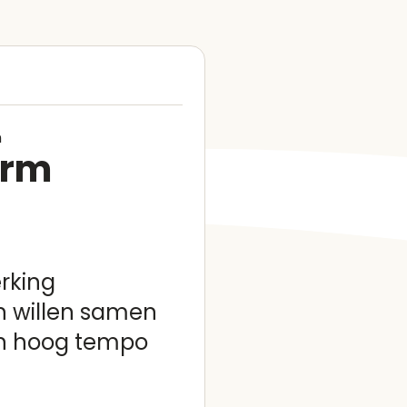
n
orm
rking
n willen samen
in hoog tempo