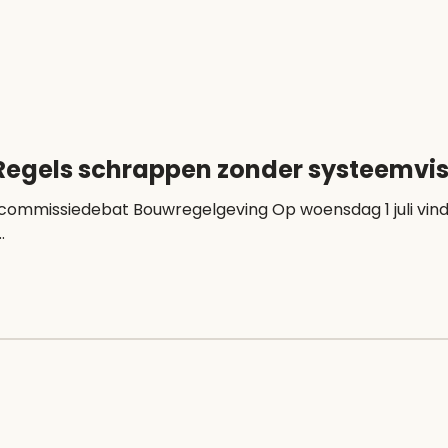
egels schrappen zonder systeemvisi
sdag 1 juli vindt het commissiedebat Bouwregelgeving plaats
.