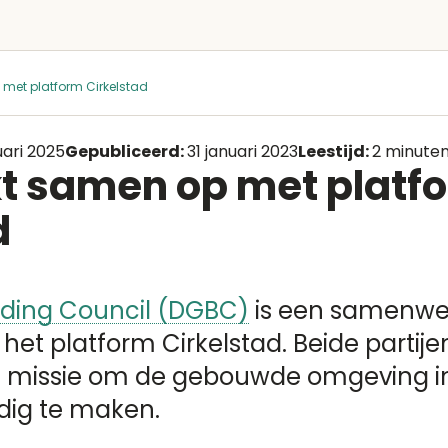
met platform Cirkelstad
uari 2025
Gepubliceerd:
31 januari 2023
Leestijd:
2 minute
t samen op met platf
d
lding Council (DGBC)
is een samenwe
t platform Cirkelstad. Beide partije
n missie om de gebouwde omgeving 
ig te maken.