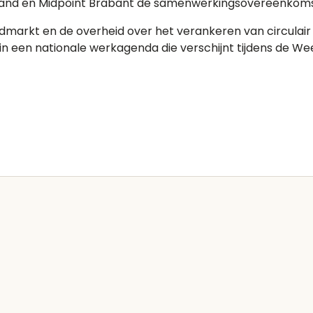
sland en Midpoint Brabant de samenwerkingsovereenkoms
markt en de overheid over het verankeren van circulair b
en nationale werkagenda die verschijnt tijdens de Week 