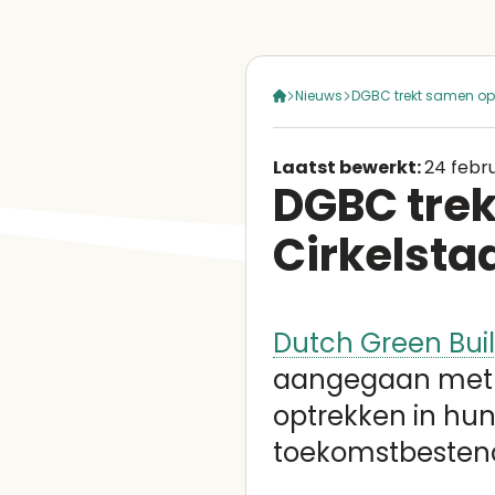
Nieuws
DGBC trekt samen op 
Laatst bewerkt:
24 febr
DGBC trek
Cirkelsta
Dutch Green Bui
aangegaan met he
optrekken in hu
toekomstbestend