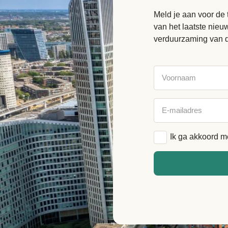
Meld je aan voor de 
van het laatste nie
verduurzaming van 
Voornaam
E-
mailadres
Algemene
Ik ga akkoord m
voorwaarden
*