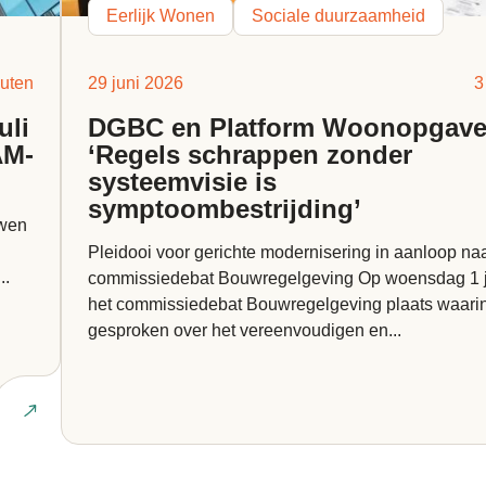
Eerlijk Wonen
Sociale duurzaamheid
uten
29 juni 2026
3
uli
DGBC en Platform Woonopgave
AM-
‘Regels schrappen zonder
systeemvisie is
symptoombestrijding’
uwen
Pleidooi voor gerichte modernisering in aanloop na
..
commissiedebat Bouwregelgeving Op woensdag 1 juli vindt
het commissiedebat Bouwregelgeving plaats waari
gesproken over het vereenvoudigen en...
Lees ar