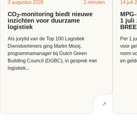
3 augustus 2026
2 minuten
14 juli
CO
-monitoring biedt nieuwe
MPG-s
2
inzichten voor duurzame
1 jul
logistiek
BREE
Als jurylid van de Top 100 Logistiek
Per 1 ju
Dienstverleners ging Martin Mooij,
voor ge
programmamanager bij Dutch Green
norm vo
Building Council (DGBC), in gesprek met
en geld
logistiek...
Lees artikel