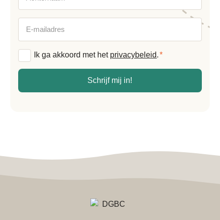
E-
mailadres
Algemene
Ik ga akkoord met het
privacybeleid
.
*
voorwaarden
*
Schrijf mij in!