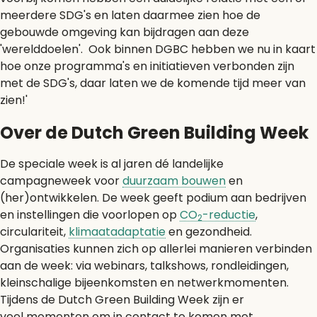
meerdere SDG's en laten daarmee zien hoe de
gebouwde omgeving kan bijdragen aan deze
'werelddoelen'. Ook binnen DGBC hebben we nu in kaart
hoe onze programma's en initiatieven verbonden zijn
met de SDG's, daar laten we de komende tijd meer van
zien!'
Over de Dutch Green Building Week
De speciale week is al jaren dé landelijke
campagneweek voor
duurzaam bouwen
en
(her)ontwikkelen. De week geeft podium aan bedrijven
en instellingen die voorlopen op
CO
-reductie
,
2
circulariteit,
klimaatadaptatie
en gezondheid.
Organisaties kunnen zich op allerlei manieren verbinden
aan de week: via webinars, talkshows, rondleidingen,
kleinschalige bijeenkomsten en netwerkmomenten.
Tijdens de Dutch Green Building Week zijn er
veel momenten om in contact te komen met