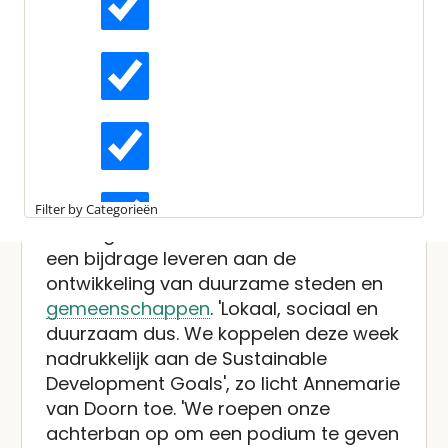
Gepubliceerd:
9 juni 2022
Leestijd:
3 minuten
Dutch Green Building Week:
Actueel
lokaal, sociaal en duurzaam
Interviews
DGBC organiseert dit jaar van 10 tot en
met 14 oktober de twaalfde Dutch
Green Building Week. Onder de noemer
Kennisartikelen
'Hier gaan we voor!' staat deze editie
Filter by Categorieën
volledig in het teken van initiatieven die
Longreads
een bijdrage leveren aan de
ontwikkeling van duurzame steden en
gemeenschappen
. 'Lokaal, sociaal en
Partnernieuws
duurzaam dus. We koppelen deze week
nadrukkelijk aan de Sustainable
Development Goals', zo licht Annemarie
van Doorn toe. 'We roepen onze
achterban op om een podium te geven