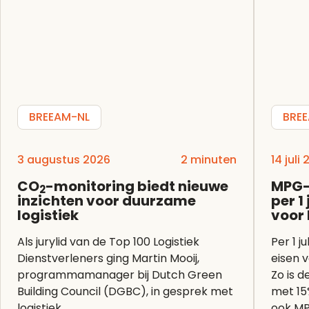
BREEAM-NL
BRE
3 augustus 2026
2 minuten
14 juli
CO
-monitoring biedt nieuwe
MPG-
2
inzichten voor duurzame
per 1
logistiek
voor
Als jurylid van de Top 100 Logistiek
Per 1 j
Dienstverleners ging Martin Mooij,
eisen 
programmamanager bij Dutch Green
Zo is 
Building Council (DGBC), in gesprek met
met 15
logistiek...
ook MP