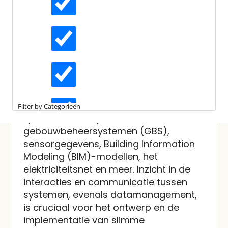
Gepubliceerd:
19 oktober 2023
Kijktijd:
53 minuten
Actueel
Referentiesysteemarchitect
uur voor data-integratie
Interviews
Van nieuwe datagestuurde slimme
gebouwtoepassingen wordt verwacht
Kennisartikelen
dat ze communiceren met een breed
Filter by Categorieën
spectrum aan systemen, waaronder
gebouwbeheersystemen (GBS),
Longreads
sensorgegevens, Building Information
Modeling (BIM)-modellen, het
Partnernieuws
elektriciteitsnet en meer. Inzicht in de
interacties en communicatie tussen
systemen, evenals datamanagement,
is cruciaal voor het ontwerp en de
implementatie van slimme