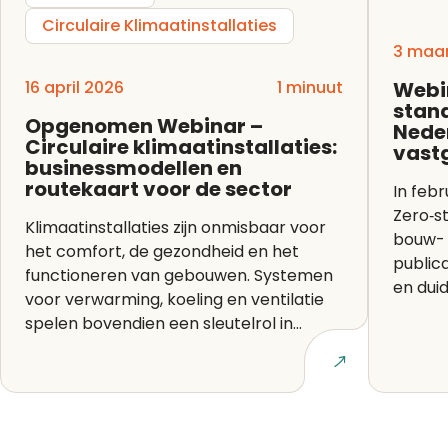
Circulaire Klimaatinstallaties
3 maar
16 april 2026
1 minuut
Webin
stan
Opgenomen Webinar –
Nede
Circulaire klimaatinstallaties:
vast
businessmodellen en
routekaart voor de sector
In feb
Zero‑s
Klimaatinstallaties zijn onmisbaar voor
bouw- 
het comfort, de gezondheid en het
public
functioneren van gebouwen. Systemen
en duide
voor verwarming, koeling en ventilatie
spelen bovendien een sleutelrol in...
Lees artikel