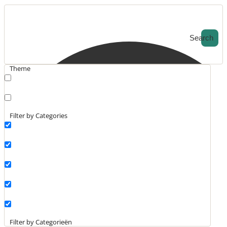
Search
Theme
search_catch
search_catch2
Filter by Categories
Actueel
Interviews
Kennisartikelen
Longreads
Partnernieuws
Filter by Categorieën