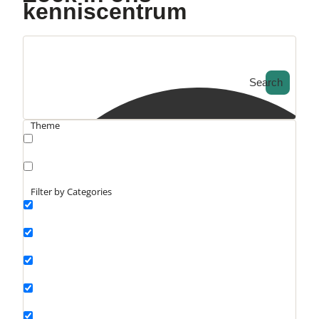
kenniscentrum
Search
Theme
search_catch
search_catch2
Filter by Categories
Actueel
Interviews
Kennisartikelen
Longreads