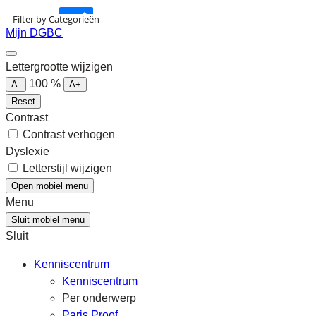
Kennisartikelen
Filter by Categorieën
Mijn DGBC
Longreads
Lettergrootte wijzigen
100
%
A-
A+
Partnernieuws
Reset
Contrast
Contrast verhogen
Dyslexie
Letterstijl wijzigen
Open mobiel menu
Menu
Sluit mobiel menu
Sluit
Kenniscentrum
Kenniscentrum
Per onderwerp
Paris Proof