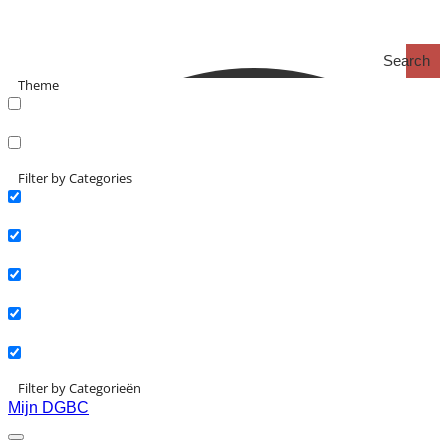
Search
Theme
search_catch
search_catch2
Filter by Categories
Actueel
Interviews
Kennisartikelen
Longreads
Partnernieuws
Filter by Categorieën
Mijn DGBC