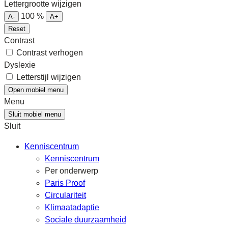
Lettergrootte wijzigen
100
%
A-
A+
Reset
Contrast
Contrast verhogen
Dyslexie
Letterstijl wijzigen
Open mobiel menu
Menu
Sluit mobiel menu
Sluit
Kenniscentrum
Kenniscentrum
Per onderwerp
Paris Proof
Circulariteit
Klimaatadaptie
Sociale duurzaamheid