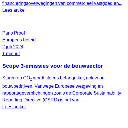
financieringsoverwegingen van commercieel vastgoed en...
Lees artikel
Paris Proof
Europees beleid
2 juli 2024
1 minuut
Scope 3-emissies voor de bouwsector
Sturen op CO
wordt steeds belangrijker, ook voor
2
bouwbedrijven. Vanwege Europese wetgeving en
rapportageverplichtingen zoals de Corporate Sustainability
Reporting Directive (CSRD) is het van...
Lees artikel