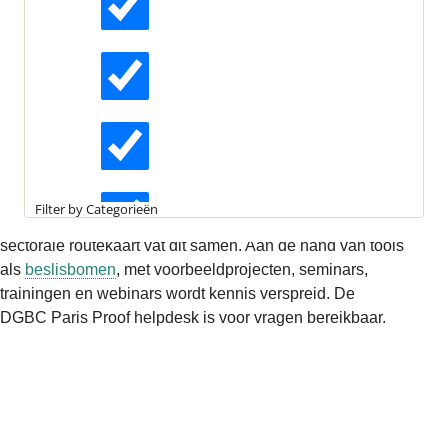
Actueel
Interviews
Weten
Toepasbaar maken
Kennisartikelen
DGBC inventariseert met de werkgroepen barrières en
Filter by Categorieën
geeft oplossingen die partijen helpt naar
Paris Proof
. De
sectorale routekaart vat dit samen. Aan de hand van tools
Longreads
als
beslisbomen
, met voorbeeldprojecten, seminars,
trainingen en webinars wordt kennis verspreid. De
DGBC Paris Proof helpdesk is voor vragen bereikbaar.
Partnernieuws