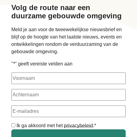
Volg de route naar
een
duurzame gebouwde omgeving
Meld je aan voor de tweewekelijkse nieuwsbrief en
blijf op de hoogte van het laatste nieuws, events en
ontwikkelingen rondom de verduurzaming van de
gebouwde omgeving.
"
*
" geeft vereiste velden aan
Voornaam
Achternaam
E-
mailadres
Algemene
Ik ga akkoord met het
privacybeleid
.
*
voorwaarden
*