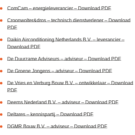
ComCam – energieleverancier – Download PDF
Croonwolter&dros – technisch dienstverlener – Download
PDF
Daikin Airconditioning Netherlands B.V. – leverancier –
Download PDF
De Duurzame Adviseurs – adviseur – Download PDF
De Groene Jongens – adviseur – Download PDF
De Vries en Verburg Bouw B.V. – ontwikkelaar – Download
PDF
Deerns Nederland B.V. – adviseur – Download PDF
Deltares – kennispartij – Download PDF
DGMR Bouw B.V. – adviseur – Download PDF