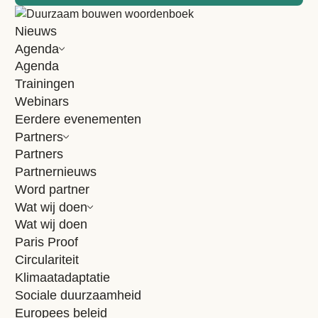
Altena Group B.V. – adviseur – Download PDF
Nieuws
Altera Mangement B.V. – belegger – Download PDF
Agenda
AM – ontwikkelaar – Download PDF
Agenda
Trainingen
Amstelius Green Building Group – adviseur – Download
Webinars
PDF
Eerdere evenementen
Amvest – belegger – Download PDF
Partners
Partners
Arcadis – adviseur – Download PDF
Partnernieuws
Word partner
ASSA ABLOY Entrance Systems – installateur – Download
Wat wij doen
PDF
Wat wij doen
AT Osborne – adviseur – Download PDF
Paris Proof
Circulariteit
Ausems Vastgoed BV – adviseur – Download PDF
Klimaatadaptatie
Ballast Nedam – ontwikkelaar – Download PDF
Sociale duurzaamheid
Europees beleid