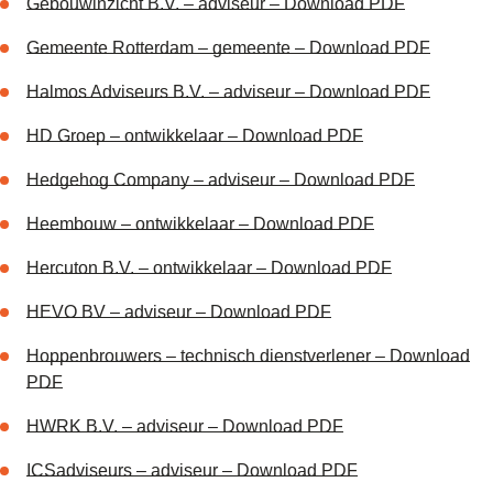
Gebouwinzicht B.V. – adviseur – Download PDF
Gemeente Rotterdam – gemeente – Download PDF
Halmos Adviseurs B.V. – adviseur – Download PDF
HD Groep – ontwikkelaar – Download PDF
Hedgehog Company – adviseur – Download PDF
Heembouw – ontwikkelaar – Download PDF
Hercuton B.V. – ontwikkelaar – Download PDF
HEVO BV – adviseur – Download PDF
Hoppenbrouwers – technisch dienstverlener – Download
PDF
HWRK B.V. – adviseur – Download PDF
ICSadviseurs – adviseur – Download PDF