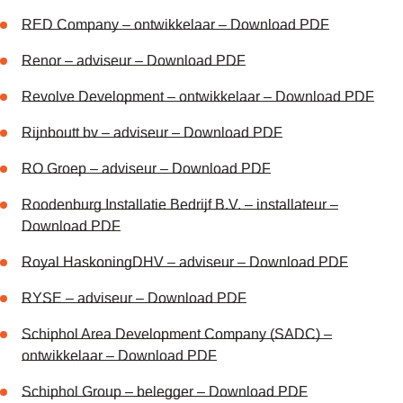
RED Company – ontwikkelaar – Download PDF
Renor – adviseur – Download PDF
Revolve Development – ontwikkelaar – Download PDF
Rijnboutt bv – adviseur – Download PDF
RO Groep – adviseur – Download PDF
Roodenburg Installatie Bedrijf B.V. – installateur –
Download PDF
Royal HaskoningDHV – adviseur – Download PDF
RYSE – adviseur – Download PDF
Schiphol Area Development Company (SADC) –
ontwikkelaar – Download PDF
Schiphol Group – belegger – Download PDF