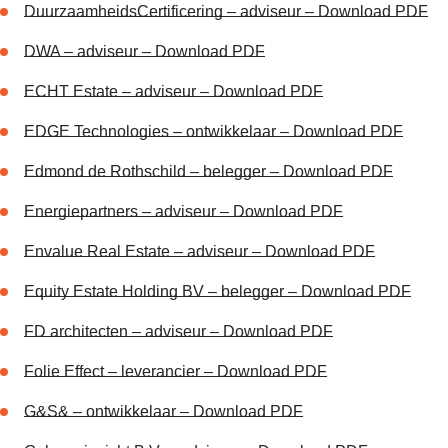
DuurzaamheidsCertificering – adviseur – Download PDF
DWA – adviseur – Download PDF
ECHT Estate – adviseur – Download PDF
EDGE Technologies – ontwikkelaar – Download PDF
Edmond de Rothschild – belegger – Download PDF
Energiepartners – adviseur – Download PDF
Envalue Real Estate – adviseur – Download PDF
Equity Estate Holding BV – belegger – Download PDF
FD architecten – adviseur – Download PDF
Folie Effect – leverancier – Download PDF
G&S& – ontwikkelaar – Download PDF