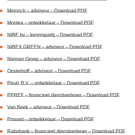
Merosch – adviseur – Download PDF
Montea – ontwikkelaar – Download PDF
NIBE bv – kennispartij – Download PDF
NIBEX.GREEN – adviseur – Download PDF
Nieman Groep – adviseur – Download PDF
Oosterhoff – adviseur – Download PDF
Peutz B.V. – ontwikkelaar – Download PDF
PPREF – financieel dienstverlener – Download PDF
Van Beek – adviseur – Download PDF
Provast – ontwikkelaar – Download PDF
Rabobank – financieel dienstverlener – Download PDF