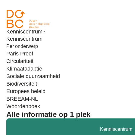
Ga naar inhoud
Kenniscentrum
Kenniscentrum
Per onderwerp
Paris Proof
Circulariteit
Klimaatadaptie
Sociale duurzaamheid
Biodiversiteit
Europees beleid
Alles binnen Paris Proof
BREEAM-NL
Woordenboek
Alle informatie op 1 plek
Wat wij doen
Paris Proof
Kenniscentrum
Ondertekenaars Paris Proof Commitment