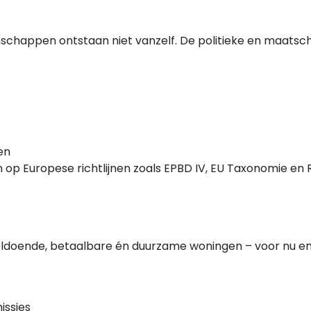
chappen ontstaan niet vanzelf. De politieke en maatscha
en
p Europese richtlijnen zoals EPBD IV, EU Taxonomie en R
 voldoende, betaalbare én duurzame woningen – voor nu e
issies