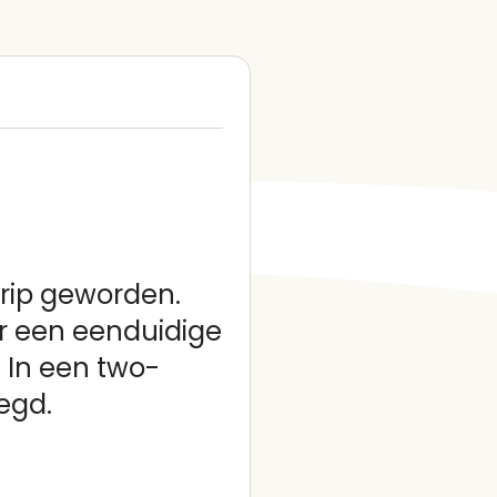
grip geworden.
r een eenduidige
. In een two-
legd.