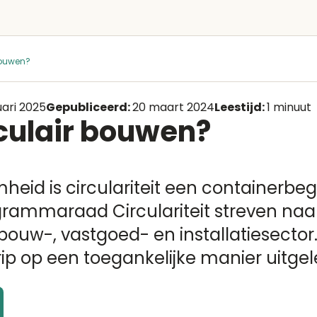
bouwen?
uari 2025
Gepubliceerd:
20 maart 2024
Leestijd:
1 minuut
rculair bouwen?
heid is circulariteit een containerbe
rammaraad Circulariteit streven naa
 bouw-, vastgoed- en installatiesector
rip op een toegankelijke manier uitge