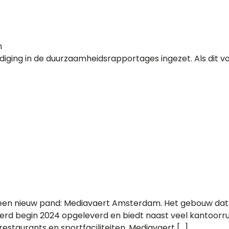
n
iging in de duurzaamheidsrapportages ingezet. Als dit vo
een nieuw pand: Mediavaert Amsterdam. Het gebouw dat w
rd begin 2024 opgeleverd en biedt naast veel kantoorr
estaurants en sportfaciliteiten. Mediavaert […]