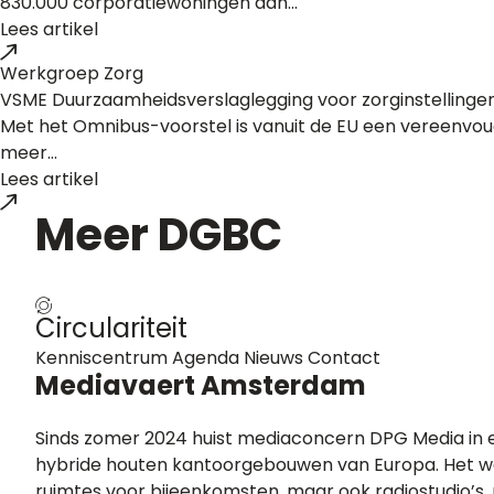
830.000 corporatiewoningen aan...
Lees artikel
Werkgroep Zorg
VSME Duurzaamheidsverslaglegging voor zorginstellinge
Met het Omnibus-voorstel is vanuit de EU een vereenvoud
meer...
Lees artikel
Meer
DGBC
Circulariteit
Kenniscentrum
Agenda
Nieuws
Contact
Mediavaert Amsterdam
Sinds zomer 2024 huist mediaconcern DPG Media in 
hybride houten kantoorgebouwen van Europa. Het we
ruimtes voor bijeenkomsten, maar ook radiostudio’s, r