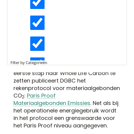
Leestijd:
4 minuten
De berekening achter Paris
Actueel
Proof Materiaalgebonden
Emissies
Interviews
Van CO
-neutrale gebouwen naar een
2
CO
-neutraal bouwproces en
2
Kennisartikelen
materiaalgebruik. Deze opgave vergt
Filter by Categorieën
een Whole Life Carbon aanpak. Om de
eerste stap naar Whole Life Carbon te
Longreads
zetten publiceert DGBC het
rekenprotocol voor materiaalgebonden
CO
:
Paris Proof
2
Partnernieuws
Materiaalgebonden Emissies
. Net als bij
het operationele energiegebruik wordt
in het protocol een grenswaarde voor
het Paris Proof niveau aangegeven.