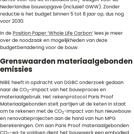
2
Nederlandse bouwopgave (inclusief GWW). Zonder
reductie is het budget binnen 5 tot 8 jaar op, dus nog
voor 2030.
In de
Position Paper ‘Whole Life Carbon’
lees je meer
over de noodzaak en mogelijkheden van deze
budgetbenadering voor de bouw.
Grenswaarden materiaalgebonden
emissies
NIBE heeft in opdracht van DGBC onderzoek gedaan
naar de CO
-impact van het bouwproces en
2
materiaalgebruik. Het rekenprotocol Paris Proof
Materiaalgebonden stelt partijen uit de keten in staat
om te rekenen met de CO
-impact van hun nieuwbouw
2
en renovatieprojecten aan de hand van hun MPG
berekeningen. Om aan Paris Proof materiaalgebonden
CO
-eq. te voldoen dient het bouwwerk een embodied
2