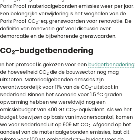
Paris Proof materiaalgebonden emissies weer per jaar.
Een belangrijke verwijdering is het weghalen van de
Paris Proof CO
-eq. grenswaarden voor renovatie. De
2
definitie van renovatie gaf veel discussie over
demarcatie en de bijbehorende grenswaarden.
CO
-budgetbenadering
2
In het protocol is gekozen voor een
budgetbenadering
:
de hoeveelheid CO
die de bouwsector nog mag
2
uitstoten. Materiaalgebonden emissies zijn
verantwoordelijk voor 11% van de CO
-uitstoot in
2
Nederland. Binnen het scenario voor 1.5 °C graden
opwarming hebben we wereldwijd nog een
emissiebudget van 400 Gt CO
-equivalent. Als we het
2
budget toewijzen op basis van inwonersaantal, komen
we voor Nederland uit op 909 Mt CO
. Afgaand op het
2
aandeel van de materiaalgebonden emissies, laat dit
ruimte voor 100 Mt embodied CO
-budget voor de