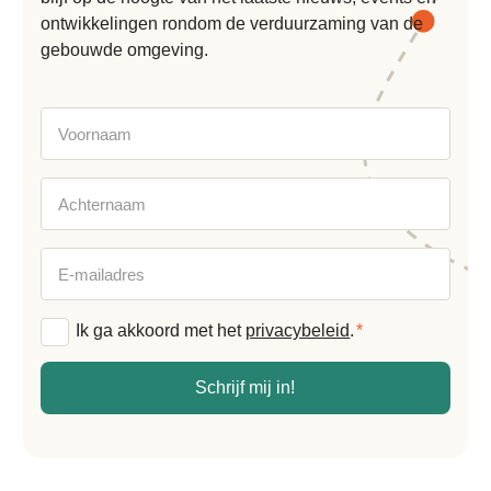
ontwikkelingen rondom de verduurzaming van de
gebouwde omgeving.
Voornaam
Achternaam
E-
mailadres
Algemene
Ik ga akkoord met het
privacybeleid
.
*
voorwaarden
*
Schrijf mij in!