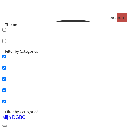
Search
Theme
search_catch
search_catch2
Filter by Categories
Actueel
Interviews
Kennisartikelen
Longreads
Partnernieuws
Filter by Categorieën
Mijn DGBC