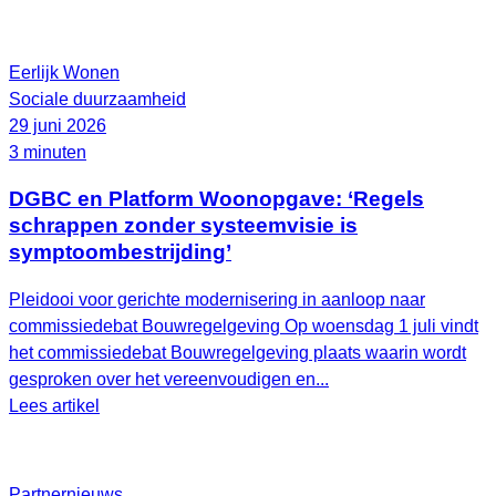
Eerlijk Wonen
Sociale duurzaamheid
29 juni 2026
3 minuten
DGBC en Platform Woonopgave: ‘Regels
schrappen zonder systeemvisie is
symptoombestrijding’
Pleidooi voor gerichte modernisering in aanloop naar
commissiedebat Bouwregelgeving Op woensdag 1 juli vindt
het commissiedebat Bouwregelgeving plaats waarin wordt
gesproken over het vereenvoudigen en...
Lees artikel
Partnernieuws