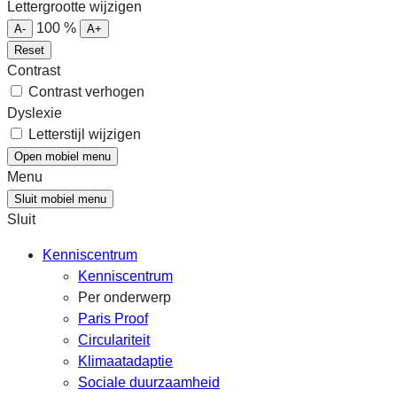
Lettergrootte wijzigen
100
%
A-
A+
Reset
Contrast
Contrast verhogen
Dyslexie
Letterstijl wijzigen
Open mobiel menu
Menu
Sluit mobiel menu
Sluit
Kenniscentrum
Kenniscentrum
Per onderwerp
Paris Proof
Circulariteit
Klimaatadaptie
Sociale duurzaamheid