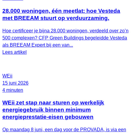
28.000 woningen, één meetlat: hoe Vesteda
met BREEAM stuurt op verduurzaming.
Hoe certificeer je bijna 28.000 woningen, verdeeld over zo’n
500 complexen? CFP Green Buildings begeleidde Vesteda
als BREEAM Expert bij een van...
Lees artikel
WEii
15 juni 2026
4 minuten
WEii zet stap naar sturen op werkelijk
energiegebruik binnen minimum
energieprestatie-eisen gebouwen
Op maandag 8 juni, een dag voor de PROVADA, is via een