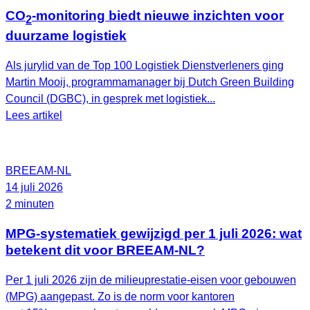
CO
-monitoring biedt nieuwe inzichten voor
2
duurzame logistiek
Als jurylid van de Top 100 Logistiek Dienstverleners ging
Martin Mooij, programmamanager bij Dutch Green Building
Council (DGBC), in gesprek met logistiek...
Lees artikel
BREEAM-NL
14 juli 2026
2 minuten
MPG-systematiek gewijzigd per 1 juli 2026: wat
betekent dit voor BREEAM-NL?
Per 1 juli 2026 zijn de milieuprestatie-eisen voor gebouwen
(MPG) aangepast. Zo is de norm voor kantoren