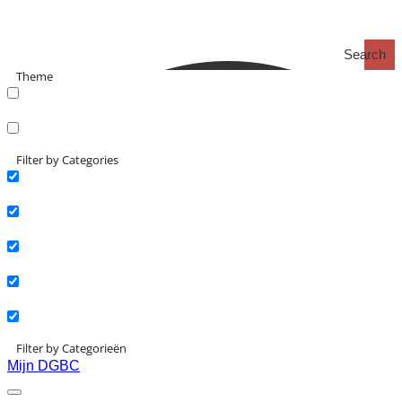
Search
Theme
search_catch
search_catch2
Filter by Categories
Actueel
Interviews
Kennisartikelen
Longreads
Partnernieuws
Filter by Categorieën
Mijn DGBC