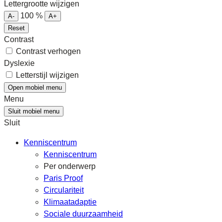
Lettergrootte wijzigen
100
%
A-
A+
Reset
Contrast
Contrast verhogen
Dyslexie
Letterstijl wijzigen
Open mobiel menu
Menu
Sluit mobiel menu
Sluit
Kenniscentrum
Kenniscentrum
Per onderwerp
Paris Proof
Circulariteit
Klimaatadaptie
Sociale duurzaamheid