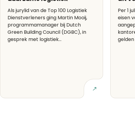
Als jurylid van de Top 100 Logistiek
Per 1 ju
Dienstverleners ging Martin Mooij,
eisen 
programmamanager bij Dutch
aangep
Green Building Council (DGBC), in
kantor
gesprek met logistiek...
gelden 
Lees artikel