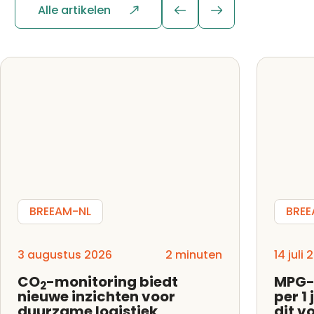
Alle artikelen
BREEAM-NL
BREE
3 augustus 2026
2 minuten
14 juli
CO
-monitoring biedt
MPG-
2
nieuwe inzichten voor
per 1
duurzame logistiek
dit v