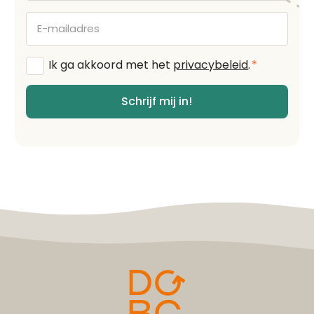
E-
mailadres
Algemene
Ik ga akkoord met het
privacybeleid
.
*
voorwaarden
*
Schrijf mij in!