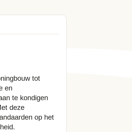
oningbouw tot
ve en
aan te kondigen
 Met deze
standaarden op het
heid.