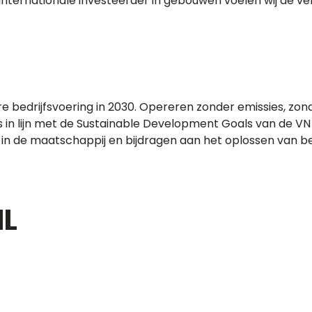
s internationale investeerder in gebouwen voelen wij de v
ire bedrijfsvoering in 2030. Opereren zonder emissies, zo
s in lijn met de Sustainable Development Goals van de VN 
n de maatschappij en bijdragen aan het oplossen van be
L