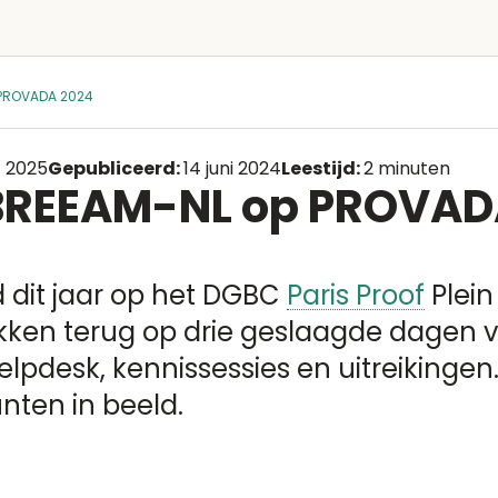
 PROVADA 2024
 2025
Gepubliceerd:
14 juni 2024
Leestijd:
2 minuten
: BREEAM-NL op PROVAD
 dit jaar op het DGBC
Paris Proof
Plein
kken terug op drie geslaagde dagen v
elpdesk, kennissessies en uitreikingen
nten in beeld.