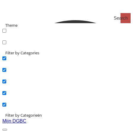
Search
Theme
search_catch
search_catch2
Filter by Categories
Actueel
Interviews
Kennisartikelen
Longreads
Partnernieuws
Filter by Categorieën
Mijn DGBC