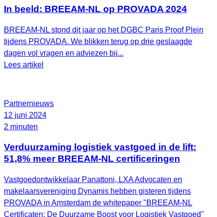
In beeld: BREEAM-NL op PROVADA 2024
BREEAM-NL stond dit jaar op het DGBC Paris Proof Plein
tijdens PROVADA. We blikken terug op drie geslaagde
dagen vol vragen en adviezen bij...
Lees artikel
Partnernieuws
12 juni 2024
2 minuten
Verduurzaming logistiek vastgoed in de lift:
51,8% meer BREEAM-NL certificeringen
Vastgoedontwikkelaar Panattoni, LXA Advocaten en
makelaarsvereniging Dynamis hebben gisteren tijdens
PROVADA in Amsterdam de whitepaper "BREEAM-NL
Certificaten: De Duurzame Boost voor Logistiek Vastgoed"