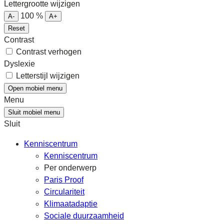
Lettergrootte wijzigen
100
%
A-
A+
Reset
Contrast
Contrast verhogen
Dyslexie
Letterstijl wijzigen
Open mobiel menu
Menu
Sluit mobiel menu
Sluit
Kenniscentrum
Kenniscentrum
Per onderwerp
Paris Proof
Circulariteit
Klimaatadaptie
Sociale duurzaamheid